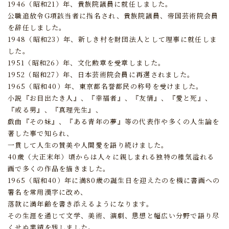
1946（昭和21）年、貴族院議員に就任しました。
公職追放令G項該当者に指名され、貴族院議員、帝国芸術院会員
を辞任しました。
1948（昭和23）年、新しき村を財団法人として理事に就任しま
した。
1951（昭和26）年、文化勲章を受章しました。
1952（昭和27）年、日本芸術院会員に再選されました。
1965（昭和40）年、東京都名誉都民の称号を受けました。
小説『お目出たき人』、『幸福者』、『友情』、『愛と死』、
『或る男』、『真理先生』、
戯曲『その妹』、『ある青年の夢』等の代表作や多くの人生論を
著した事で知られ、
一貫して人生の賛美や人間愛を語り続けました。
40歳（大正末年）頃からは人々に親しまれる独特の稚気溢れる
画で多くの作品を描きました。
1965（昭和40）年に満80歳の誕生日を迎えたのを機に書画への
署名を常用漢字に改め、
落款に満年齢を書き添えるようになります。
その生涯を通じて文学、美術、演劇、思想と幅広い分野で語り尽
くせぬ業績を残しました。