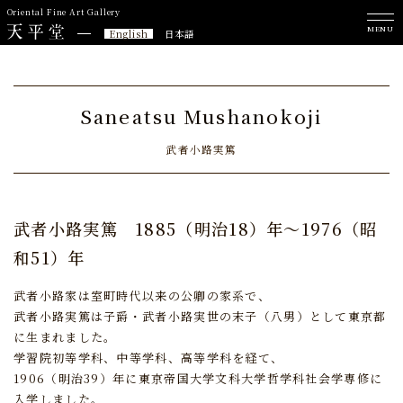
Oriental Fine Art Gallery
MENU
English
日本語
Saneatsu Mushanokoji
武者小路実篤
武者小路実篤
1885（明治18）年～1976（昭
和51）年
武者小路家は室町時代以来の公卿の家系で、
武者小路実篤は子爵・武者小路実世の末子（八男）として東京都
に生まれました。
学習院初等学科、中等学科、高等学科を経て、
1906（明治39）年に東京帝国大学文科大学哲学科社会学専修に
入学しました。