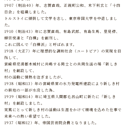
1907（明治40）年、志賀直哉、正親町公和、木下利玄と「十四
日会」を組織しました。
トルストイに傾倒して文学を志し、東京帝国大学を中退しまし
た。
1910（明治43）年に志賀直哉、有島武郎、有島生馬、里見弴、
柳宗悦達と『白樺』を創刊し、
これに因んで「白樺派」と呼ばれます。
1918（大正7）年に理想的な調和社会（ユートピア）の実現を目
指して、
宮崎県児湯郡木城村に共鳴する同士との共同生活の場「新しき
村」を創設して、
村の活動に情熱を注ぎましたが、
1938（昭和13）年の宮崎県営の水力発電所建設により新しき村
の耕地の一部が水没した為、
1939（昭和14）年に埼玉県入間郡毛呂山町に新たに「新しき
村」を創設しました。
実篤にとって新しき村の活動は生涯をかけて精魂を込めた仕事で
未来への熱い希望でした。
1937（昭和12）年、帝国芸術院会員となりました。