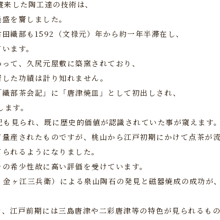
り渡来した陶工達の技術は、
隆盛を齎しました。
田織部も1592（文禄元）年から約一年半滞在し、
ています。
わって、久尻元屋敷に築窯されており、
齎した功績は計り知れません。
の「織部茶会記」に「唐津焼皿」として初出しされ、
場します。
記も見られ、既に歴史的価値が認識されていた事が窺えます
て量産されたものですが、桃山から江戸初期にかけて点茶が
てられるようになりました。
その希少性故に高い評価を受けています。
：金ヶ江三兵衛）による泉山陶石の発見と磁器焼成の成功が
き、江戸前期には三島唐津や二彩唐津等の特色が見られるも