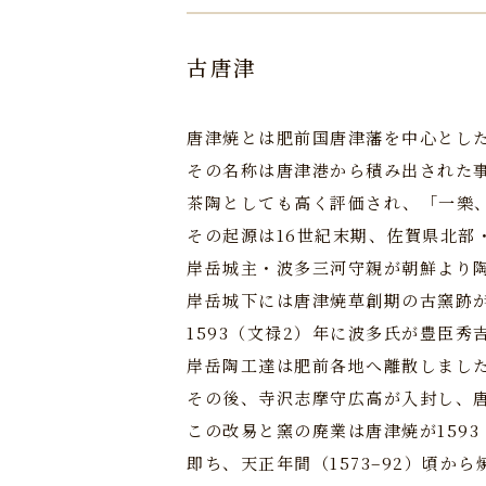
古唐津
唐津焼とは肥前国唐津藩を中心とし
その名称は唐津港から積み出された
茶陶としても高く評価され、「一樂
その起源は16世紀末期、佐賀県北部
岸岳城主・波多三河守親が朝鮮より
岸岳城下には唐津焼草創期の古窯跡
1593（文禄2）年に波多氏が豊臣
岸岳陶工達は肥前各地へ離散しまし
その後、寺沢志摩守広高が入封し、
この改易と窯の廃業は唐津焼が1593
即ち、天正年間（1573–92）頃