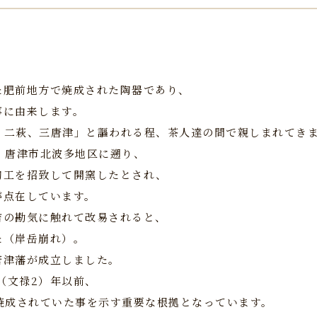
た肥前地方で焼成された陶器であり、
事に由来します。
、二萩、三唐津」と謳われる程、茶人達の間で親しまれてき
・唐津市北波多地区に遡り、
陶工を招致して開窯したとされ、
が点在しています。
秀吉の勘気に触れて改易されると、
た（岸岳崩れ）。
唐津藩が成立しました。
（文禄2）年以前、
から焼成されていた事を示す重要な根拠となっています。