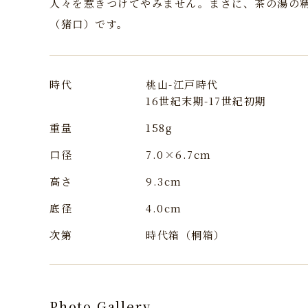
人々を惹きつけてやみません。まさに、茶の湯の
（猪口）です。
時代
桃山-江戸時代
16世紀末期-17世紀初期
重量
158g
口径
7.0×6.7cm
高さ
9.3cm
底径
4.0cm
次第
時代箱（桐箱）
Photo Gallery