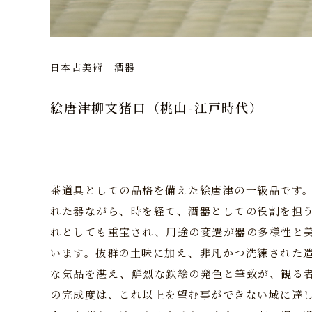
日本古美術
酒器
絵唐津柳文猪口（桃山-江戸時代）
茶道具としての品格を備えた絵唐津の一級品です
れた器ながら、時を経て、酒器としての役割を担
れとしても重宝され、用途の変遷が器の多様性と
います。抜群の土味に加え、非凡かつ洗練された
な気品を湛え、鮮烈な鉄絵の発色と筆致が、観る
の完成度は、これ以上を望む事ができない域に達