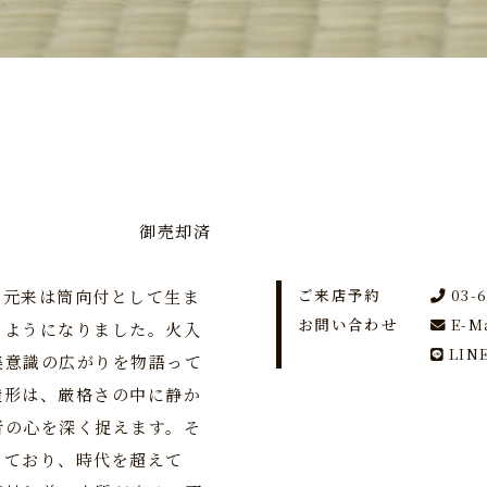
御売却済
ご来店予約
03-
。元来は筒向付として生ま
お問い合わせ
E-M
うようになりました。火入
LIN
美意識の広がりを物語って
造形は、厳格さの中に静か
者の心を深く捉えます。そ
しており、時代を超えて