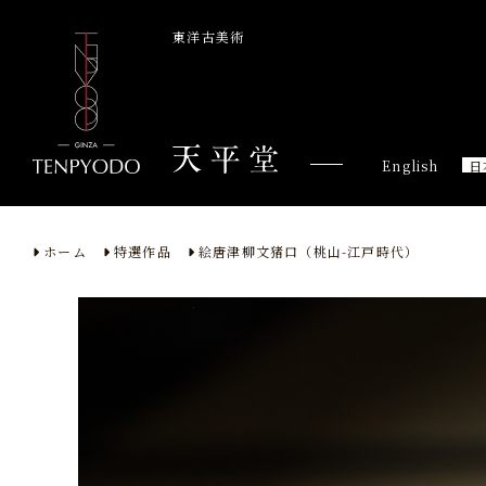
東洋古美術
English
日
ホーム
特選作品
絵唐津柳文猪口（桃山-江戸時代）