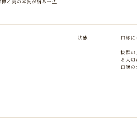
精神と美の本質が宿る一盃
状態
口縁に
抜群の
る大切
口縁の