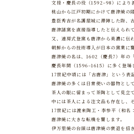
文禄・慶長の役（1592–98）によ
桃山から江戸初期にかけて唐津焼の
豊臣秀吉が名護屋城に滞陣した際、古
唐津諸窯を直接指導したと伝えられ
又、連房式登窯も唐津から美濃に伝
朝鮮からの技術導入が日本の窯業に
唐津焼の名は、1602（慶長7）年
慶長年間（1596–1615）に多く登
17世紀中頃には「古唐津」という表
唐津焼の多くは日常使いの器物とし
茶人の眼に留まって茶陶として見立
中には茶人による注文品も存在し、
17世紀には渡来陶工・李参平（和名
唐津焼に大きな転機を齎します。
伊万里焼の台頭は唐津焼の衰退を招