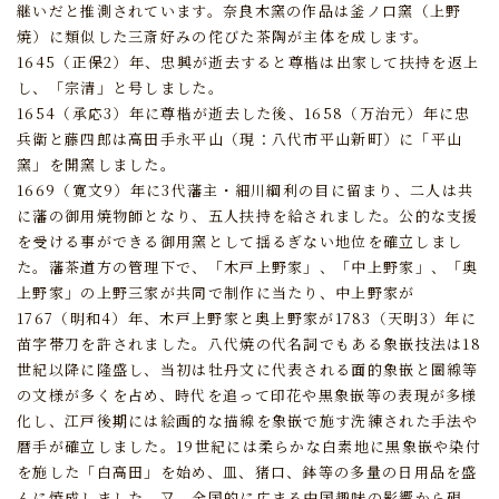
継いだと推測されています。
奈良木窯の作品は釜ノ口窯（上野
焼）に類似した三斎好みの侘びた茶陶が主体を成します。
1645（正保2）年、忠興が逝去すると尊楷は出家して扶持を返上
し、「宗清」と号しました。
1654（承応3）年に尊楷が逝去した後、
1658（万治元）年に忠
兵衛と藤四郎は高田手永平山（現：八代市平山新町）に「平山
窯」を開窯しました。
1669（寛文9）年に3代藩主・細川綱利の目に留まり、
二人は共
に藩の御用焼物師となり、五人扶持を給されました。
公的な支援
を受ける事ができる御用窯として揺るぎない地位を確立しまし
た。
藩茶道方の管理下で、「木戸上野家」、「中上野家」、「奥
上野家」の上野三家が共同で制作に当たり、
中上野家が
1767（明和4）年、木戸上野家と奥上野家が1783（天明3）年に
苗字帯刀を許されました。
八代焼の代名詞でもある象嵌技法は18
世紀以降に隆盛し、
当初は牡丹文に代表される面的象嵌と圏線等
の文様が多くを占め、
時代を追って印花や黒象嵌等の表現が多様
化し、
江戸後期には絵画的な描線を象嵌で施す洗練された手法や
暦手が確立しました。
19世紀には柔らかな白素地に黒象嵌や染付
を施した「白高田」を始め、
皿、猪口、鉢等の多量の日用品を盛
んに焼成しました。
又、全国的に広まる中国趣味の影響から硯