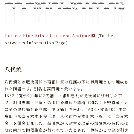
Home > Fine Arts > Japanese Antique
(To the
Artworks Information Page)
八代焼
八代焼とは肥後国熊本藩細川家の庇護の下に御用焼として焼成さ
れた陶器です。
別名を高田焼と云います。
1632（寛永9）年に2代藩主・細川忠利が肥後国に移封した事
で、
細川忠興（三斎）の御用を務めた尊楷（和名：上野喜蔵）も
二子の忠兵衛と藤四郎（徳兵衛）を連れ、
1633（寛永10）年に
高田手永奈良木木下谷（現：八代市奈良木町木下谷）に「奈良木
窯」を開窯しました。
細川家が入封する以前の加藤家の時代には
既に同地で陶器生産が行われていたとされ、
尊楷がこの窯を引き