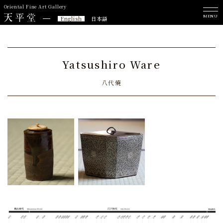
Oriental Fine Art Gallery
MENU
English
日本語
Yatsushiro Ware
八代焼