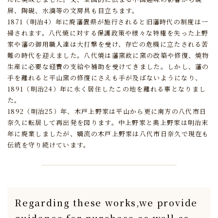
屏、陶硯、水滴等の文房具も目立ちます。
1871（明治4）年に廃藩置県が施行されると旧藩時代の制度は一
掃されます。
八代焼に対する保護政策や様々な特権を失った上野
家や藩の御用職人達は大打撃を受け、
存亡の危機に立たされる苦
難の時代を迎えました。
八代焼は藩窯故に窯の改築や修復、焼物
生産に必要な経費の支給や補助を受けてきました。
しかし、藩の
手を離れると平山窯の修復にさえも手が及ばないようになり、
1891（明治24）年に永く居住したこの地を離れる事となりまし
た。
1892（明治25）年、木戸上野家は平山から更に南方の八代市日
奈久に転居して再出発を図ります。
中上野家と奥上野家は明治末
年に廃業しましたが、
嫡流の木戸上野家は八代市日奈久で現在も
伝統を守り続けています。
Regarding these works,
we provide
guidance for purchase
as well as