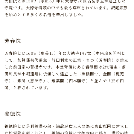
大仙院とは1509（永正6）年に大徳寺76世古岳宗亘が建立した
寺院です。
大徳寺塔頭の中でも最も尊重されています。
沢庵宗彭
を始めとする多くの名僧を輩出しました。
芳春院
芳春院とは1608（慶長13）年に大徳寺147世玉室宗珀を開祖と
して、
加賀藩初代藩主・前田利家の正室・まつ（芳春院）が建立
した前田家の菩提寺です。
本堂背後にある呑湖閣は2代藩主・前
田利長が小堀遠州に依頼して建立した二重楼閣で、
金閣（鹿苑
寺）、銀閣（慈照寺）、飛雲閣（西本願寺）と並んで「京の四
閣」と称されています。
養徳院
養徳院とは足利義満の弟・満詮が亡夫人の為に東山祇園に建立し
た妙雲院を起こりとし、
義満の没後に大徳寺内に移り、
満詮の法