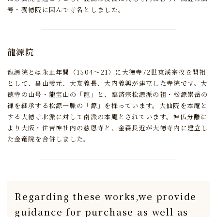
号・養徳院に因んで寺名としました。
龍源院
龍源院とは永正年間（1504～21）に大徳寺72世東渓宗牧を開祖
として、
畠山義元、大友義長、大内義興が建立した寺院です。
大
徳寺の山号・龍宝山の「龍」と、
臨済宗松源派の祖・松源崇岳の
禅を継承する松源一脈の「源」を採っています。
大仙院を本庵と
する大徳寺北派に対して南派の本庵とされています。
神仏分離に
より大阪・住吉神社内の慈恩寺と、
金森長近が大徳寺内に建立し
た金竜院を合併しました。
Regarding these works,
we provide
guidance for purchase
as well as