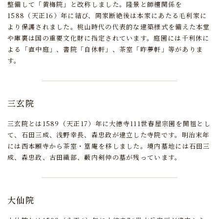
整備して「黄梅院」と改称しました。
隆景と師檀関係を
1588（天正16）年に結び、
同家断絶後は本家にあたる毛利家に
より保護されました。
桃山時代の代表的な建築様式を備えた本堂
や庫裏は国の重要文化財に指定されています。
庭園には千利休に
よる「直中庭」、書院「自休軒」、茶室「昨夢軒」等がありま
す。
三玄院
三玄院とは1589（天正17）年に大徳寺111世春屋宗園を開祖とし
て、
石田三成、浅野幸長、森忠政が建立した寺院です。
明治末年
には西本願寺から茶室・篁庵を移しました。
境内墓地には石田三
成、森忠政、古田織部、藪内剣仲の墓が残っています。
大仙院