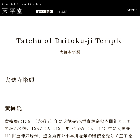
Oriental Fine Art Gallery
MENU
English
日本語
Tatchu of Daitoku-ji Temple
大徳寺塔頭
大徳寺塔頭
黄梅院
黄梅庵は1562（永禄5）年に大徳寺98世春林宗俶を開祖として
開かれた後、
1587（天正15）年～1589（天正17）年に大徳寺
112世玉仲宗琇が、
豊臣秀吉や小早川隆景の帰依を受けて堂宇を