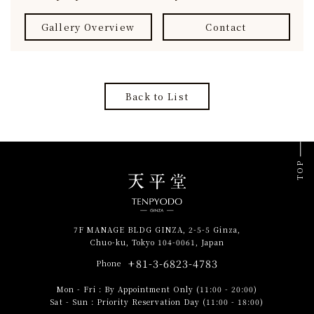
Gallery Overview
Contact
Back to List
TOP
7F MANAGE BLDG GINZA, 2-5-5 Ginza,
Chuo-ku, Tokyo 104-0061, Japan
+81-3-6823-4783
Phone
Mon - Fri
:
By Appointment Only (11:00 - 20:00)
Sat - Sun
:
Priority Reservation Day (11:00 - 18:00)