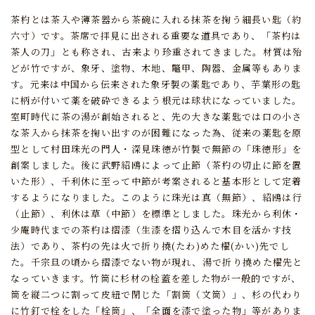
茶杓とは茶入や薄茶器から茶碗に入れる抹茶を掬う細長い匙（約
六寸）です。
茶席で拝見に出される重要な道具であり、
「茶杓は
茶人の刀」とも称され、古来より珍重されてきました。
材質は殆
どが竹ですが、象牙、塗物、木地、鼈甲、陶器、金属等もありま
す。
元来は中国から伝来された象牙製の薬匙であり、
芋葉形の匙
に柄が付いて薬を破砕できるよう根元は球状になっていました。
室町時代に茶の湯が創始されると、
先の大きな薬匙では口の小さ
な茶入から抹茶を掬い出すのが困難になった為、
従来の薬匙を原
型として村田珠光の門人・深見珠徳が竹製で無節の「珠徳形」を
創案しました。
後に武野紹鴎によって止節（茶杓の切止に節を置
いた形）、
千利休に至って中節が考案されると基本形として定着
するようになりました。
このように珠光は真（無節）、紹鴎は行
（止節）、利休は草（中節）を標準としました。
珠光から利休・
少庵時代までの茶杓は摺漆（生漆を摺り込んで木目を活かす技
法）であり、
茶杓の先は火で折り撓(たわ)めた櫂(かい)先でし
た。
千宗旦の頃から摺漆でない物が現れ、湯で折り撓めた櫂先と
なっていきます。
竹筒に杉材の栓蓋を差した物が一般的ですが、
筒を縦二つに割って皮紐で閉じた「割筒（文筒）」、
杉の代わり
に竹釘で栓をした「栓筒」、「全面を漆で塗った物」等がありま