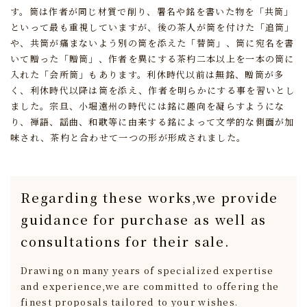
す。
筒は作者が同じ材質で削り、署名や銘を書いた物を「共筒」
といって最も重視していますが、
後の茶人が筒を付けた「追筒」
や、共筒が痛まないよう別の筒を添えた「替筒」、
筒に宛名を書
いて贈った「贈筒」、
作者を異にする茶杓二本以上を一本の筒に
入れた「会所筒」もあります。
利休時代以前は無銘、贈筒が多
く、
利休時代以降は筒を添え、作者を明らかにする事を習いとし
ました。
宗旦、小堀遠州の時代には銘に趣向を凝らすようにな
り、
禅語、謡曲、和歌等に由来する銘によって文学的な側面が加
味され、
茶杓と合わせて一つの形が形成されました。
Regarding these works,
we provide
guidance for purchase
as well as
consultations for their sale.
Drawing on many years of specialized expertise
and experience,
we are committed to offering the
finest proposals tailored to your wishes.