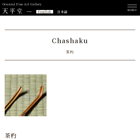
Oriental Fine Art Gallery
MENU
English
日本語
Chashaku
茶杓
茶杓