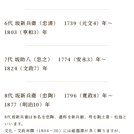
6代 坂新兵衛（忠清）
1739（元文4）年～
1803（享和3）年
7代 坂助八（忠之）
1774（安永3）年～
1824（文政7）年
8代 坂新兵衛（忠陶）
1796（寛政8）年～
1877（明治10）年
8代坂新兵衛は本名を忠陶、通称を新兵衛、号を翫土斎・松翁と
いいます。
文化・文政年間（1804～30）には磁器窯が多く興りますが、