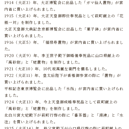
1914（大正3）年、大正博覧会に出品した「ガマ仙人置物」が宮
内省に買い上げられました。
1915（大正4）年、大正天皇御即位奉祝品として萩町献上の「花
瓶一対」を制作しました。
大正天皇御大典記念京都博覧会に出品した「菓子鉢」が宮内省に
買い上げられました。
1916（大正5）年、「福禄寿置物」が宮内省に買い上げられまし
た。
1920（大正9）年、李王世子殿下御婚儀奉祝品に山口県献上の
「高砂尉」と「姥置物」を制作しました。
1921（大正10）年、10代坂高麗左衛門を襲名しました。
1922（大正11）年、皇太后陛下が香椎御参宮の際に「置物」が
買い上げられました。
平和記念東京博覧会に出品した「水指」が宮内省に買い上げられ
ました。
1924（大正13）年、今上天皇御成婚奉祝品として萩町献上の
「高砂尉」と「姥置物」を制作しました。
北白川宮大妃殿下が萩町行啓の際に「番茶器」と「湯沸」と「水
注」を買い上げられました。
1925（大正14）年、秩父宮殿下が山口県行啓の際に萩町献上の