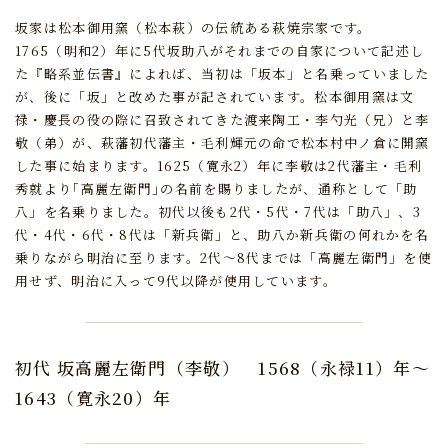
坂家は松本御用窯（松本萩）の伝統ある萩焼宗家です。
1765（明和2）年に5代坂助八がそれまでの自家について記述し
た『略系並伝書』によれば、
当初は「坂本」と名乗っていました
が、後に「坂」と改めた事が記されています。
松本御用窯は文
禄・慶長の役の際に召致されてきた渡来陶工・李勺光（兄）と李
敬（弟）が、
萩藩初代藩主・毛利輝元の命で松本村中ノ倉に開窯
した事に始まります。
1625（寛永2）年に李敬は2代藩主・毛利
秀就より｢高麗左衛門｣の名前を賜りましたが、
通称として「助
八」を名乗りました。
初代以後も2代・5代・7代は「助八」、3
代・4代・6代・8代は「新兵衛」と、
助八か新兵衛の何れかを名
乗りながら明治に至ります。
2代～8代までは「高麗左衛門」を使
用せず、明治に入って9代以降が使用しています。
初代 坂高麗左衛門（李敬）
1568（永禄11）年～
1643（寛永20）年