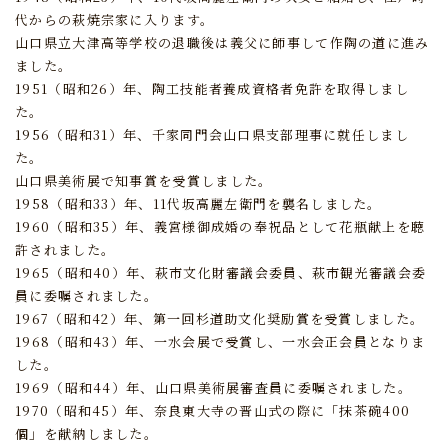
代からの萩焼宗家に入ります。
山口県立大津高等学校の退職後は義父に師事して作陶の道に進み
ました。
1951（昭和26）年、陶工技能者養成資格者免許を取得しまし
た。
1956（昭和31）年、千家同門会山口県支部理事に就任しまし
た。
山口県美術展で知事賞を受賞しました。
1958（昭和33）年、11代坂高麗左衛門を襲名しました。
1960（昭和35）年、義宮様御成婚の奉祝品として花瓶献上を聴
許されました。
1965（昭和40）年、萩市文化財審議会委員、萩市観光審議会委
員に委嘱されました。
1967（昭和42）年、第一回杉道助文化奨励賞を受賞しました。
1968（昭和43）年、一水会展で受賞し、一水会正会員となりま
した。
1969（昭和44）年、山口県美術展審査員に委嘱されました。
1970（昭和45）年、奈良東大寺の晋山式の際に「抹茶碗400
個」を献納しました。