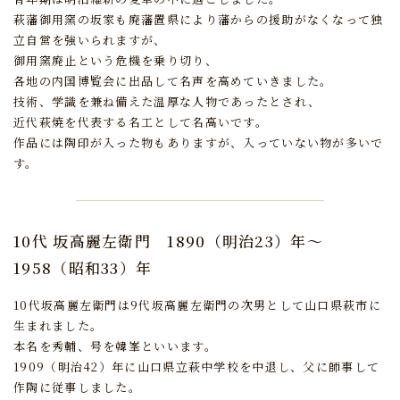
萩藩御用窯の坂家も廃藩置県により藩からの援助がなくなって独
立自営を強いられますが、
御用窯廃止という危機を乗り切り、
各地の内国博覧会に出品して名声を高めていきました。
技術、学識を兼ね備えた温厚な人物であったとされ、
近代萩焼を代表する名工として名高いです。
作品には陶印が入った物もありますが、入っていない物が多いで
す。
10代 坂高麗左衛門
1890（明治23）年～
1958（昭和33）年
10代坂高麗左衛門は9代坂高麗左衛門の次男として山口県萩市に
生まれました。
本名を秀輔、号を韓峯といいます。
1909（明治42）年に山口県立萩中学校を中退し、父に師事して
作陶に従事しました。