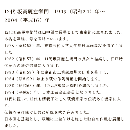
12代 坂高麗左衛門
1949（昭和24）年～
2004（平成16）年
12代坂高麗左衛門は山中關の長男として東京都に生まれました。
本名を達雄、号を熊峰といいます。
1978（昭和53）年、東京芸術大学大学院日本画専攻を修了しま
した。
1982（昭和57）年、11代坂高麗左衛門の長女と結婚し、江戸時
代からの萩焼宗家に入ります。
1983（昭和58）年に京都市工業試験場の研修を修了し、
1984（昭和59）年より萩で作陶活動を開始します。
1988（昭和63）年、12代坂高麗左衛門を襲名しました。
1994（平成6）年、日本工芸会正会員となりました。
11代に続いて12代も婿養子として萩焼宗家の伝統ある坂家に入
り、
伝統を受け継ぐと共に新風を吹き込みました。
日本画を基礎とし、萩焼に上絵付けを施した独自の作風を展開し
ました。