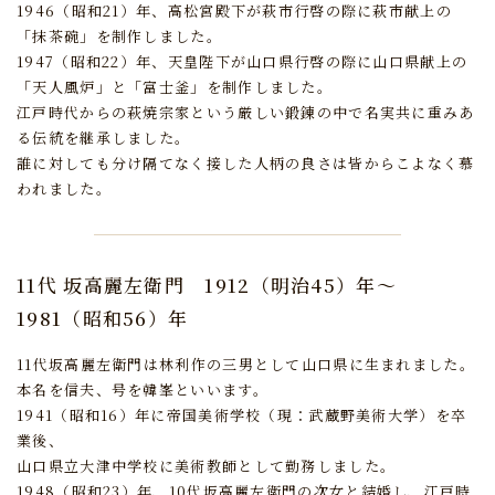
1946（昭和21）年、高松宮殿下が萩市行啓の際に萩市献上の
「抹茶碗」を制作しました。
1947（昭和22）年、天皇陛下が山口県行啓の際に山口県献上の
「天人風炉」と「富士釜」を制作しました。
江戸時代からの萩焼宗家という厳しい鍛錬の中で名実共に重みあ
る伝統を継承しました。
誰に対しても分け隔てなく接した人柄の良さは皆からこよなく慕
われました。
11代 坂高麗左衛門
1912（明治45）年～
1981（昭和56）年
11代坂高麗左衛門は林利作の三男として山口県に生まれました。
本名を信夫、号を韓峯といいます。
1941（昭和16）年に帝国美術学校（現：武蔵野美術大学）を卒
業後、
山口県立大津中学校に美術教師として勤務しました。
1948（昭和23）年、10代坂高麗左衛門の次女と結婚し、江戸時