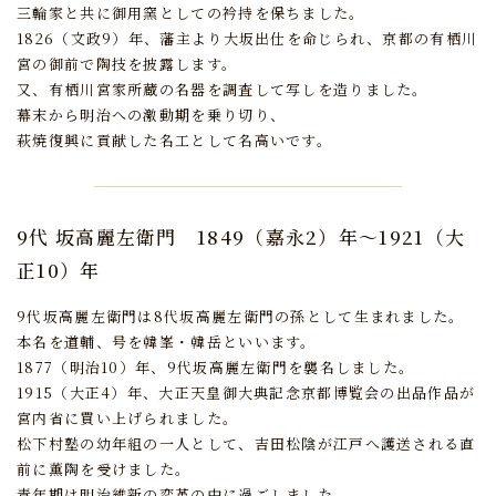
三輪家と共に御用窯としての衿持を保ちました。
1826（文政9）年、藩主より大坂出仕を命じられ、京都の有栖川
宮の御前で陶技を披露します。
又、有栖川宮家所蔵の名器を調査して写しを造りました。
幕末から明治への激動期を乗り切り、
萩焼復興に貢献した名工として名高いです。
9代 坂高麗左衛門
1849（嘉永2）年～1921（大
正10）年
9代坂高麗左衛門は8代坂高麗左衛門の孫として生まれました。
本名を道輔、号を韓峯・韓岳といいます。
1877（明治10）年、9代坂高麗左衛門を襲名しました。
1915（大正4）年、大正天皇御大典記念京都博覧会の出品作品が
宮内省に買い上げられました。
松下村塾の幼年組の一人として、吉田松陰が江戸へ護送される直
前に薫陶を受けました。
青年期は明治維新の変革の中に過ごしました。