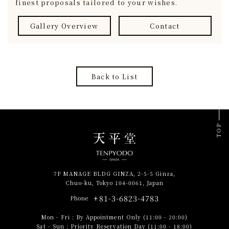
finest proposals tailored to your wishes.
Gallery Overview
Contact
Back to List
TOP
7F MANAGE BLDG GINZA, 2-5-5 Ginza,
Chuo-ku, Tokyo 104-0061, Japan
+81-3-6823-4783
Phone
Mon - Fri
:
By Appointment Only (11:00 - 20:00)
Sat - Sun
:
Priority Reservation Day (11:00 - 18:00)