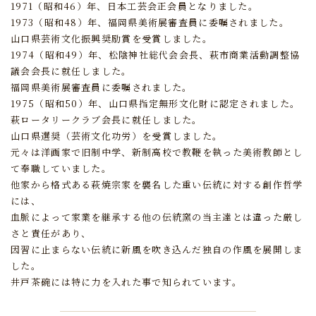
1971（昭和46）年、日本工芸会正会員となりました。
1973（昭和48）年、福岡県美術展審査員に委嘱されました。
山口県芸術文化振興奨励賞を受賞しました。
1974（昭和49）年、松陰神社総代会会長、萩市商業活動調整協
議会会長に就任しました。
福岡県美術展審査員に委嘱されました。
1975（昭和50）年、山口県指定無形文化財に認定されました。
萩ロータリークラブ会長に就任しました。
山口県選奨（芸術文化功労）を受賞しました。
元々は洋画家で旧制中学、新制高校で教鞭を執った美術教師とし
て奉職していました。
他家から格式ある萩焼宗家を襲名した重い伝統に対する創作哲学
には、
血脈によって家業を継承する他の伝統窯の当主達とは違った厳し
さと責任があり、
因習に止まらない伝統に新風を吹き込んだ独自の作風を展開しま
した。
井戸茶碗には特に力を入れた事で知られています。