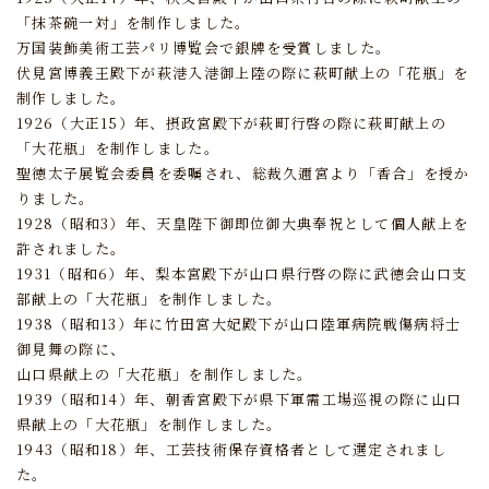
「抹茶碗一対」を制作しました。
万国装飾美術工芸パリ博覧会で銀牌を受賞しました。
伏見宮博義王殿下が萩港入港御上陸の際に萩町献上の「花瓶」を
制作しました。
1926（大正15）年、摂政宮殿下が萩町行啓の際に萩町献上の
「大花瓶」を制作しました。
聖徳太子展覧会委員を委嘱され、総裁久邇宮より「香合」を授か
りました。
1928（昭和3）年、天皇陛下御即位御大典奉祝として個人献上を
許されました。
1931（昭和6）年、梨本宮殿下が山口県行啓の際に武徳会山口支
部献上の「大花瓶」を制作しました。
1938（昭和13）年に竹田宮大妃殿下が山口陸軍病院戦傷病将士
御見舞の際に、
山口県献上の「大花瓶」を制作しました。
1939（昭和14）年、朝香宮殿下が県下軍需工場巡視の際に山口
県献上の「大花瓶」を制作しました。
1943（昭和18）年、工芸技術保存資格者として選定されまし
た。