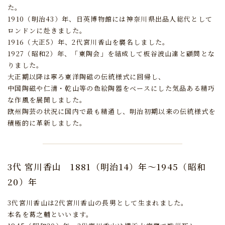
た。
1910（明治43）年、日英博物館には神奈川県出品人総代として
ロンドンに赴きました。
1916（大正5）年、2代宮川香山を襲名しました。
1927（昭和2）年、「東陶会」を結成して板谷波山達と顧問とな
りました。
大正期以降は寧ろ東洋陶磁の伝統様式に回帰し、
中国陶磁や仁清・乾山等の色絵陶器をベースにした気品ある精巧
な作風を展開しました。
欧州陶芸の状況に国内で最も精通し、明治初期以来の伝統様式を
積極的に革新しました。
3代 宮川香山
1881（明治14）年～1945（昭和
20）年
3代宮川香山は2代宮川香山の長男として生まれました。
本名を葛之輔といいます。