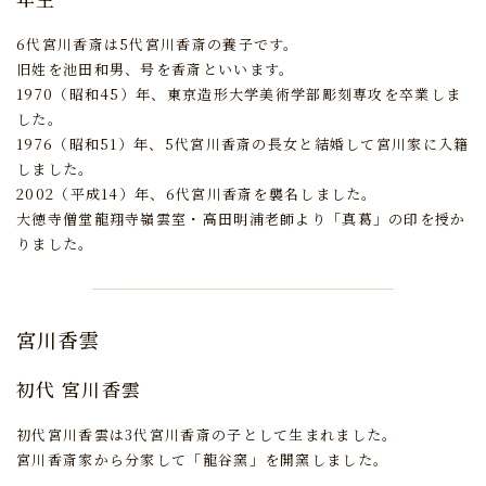
6代宮川香斎は5代宮川香斎の養子です。
旧姓を池田和男、号を香斎といいます。
1970（昭和45）年、東京造形大学美術学部彫刻専攻を卒業しま
した。
1976（昭和51）年、5代宮川香斎の長女と結婚して宮川家に入籍
しました。
2002（平成14）年、6代宮川香斎を襲名しました。
大徳寺僧堂龍翔寺嶺雲室・高田明浦老師より「真葛」の印を授か
りました。
宮川香雲
初代 宮川香雲
初代宮川香雲は3代宮川香斎の子として生まれました。
宮川香斎家から分家して「龍谷窯」を開窯しました。