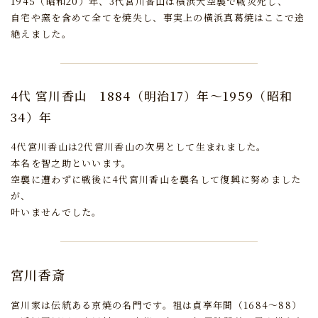
1945（昭和20）年、3代宮川香山は横浜大空襲で戦災死し、
自宅や窯を含めて全てを焼失し、事実上の横浜真葛焼はここで途
絶えました。
4代 宮川香山
1884（明治17）年～1959（昭和
34）年
4代宮川香山は2代宮川香山の次男として生まれました。
本名を智之助といいます。
空襲に遭わずに戦後に4代宮川香山を襲名して復興に努めました
が、
叶いませんでした。
宮川香斎
宮川家は伝統ある京焼の名門です。
祖は貞享年間（1684～88）