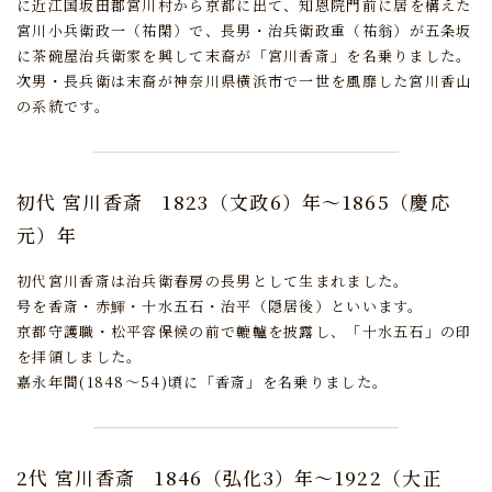
に近江国坂田郡宮川村から京都に出て、
知恩院門前に居を構えた
宮川小兵衛政一（祐閑）で、
長男・治兵衛政重（祐翁）が五条坂
に茶碗屋治兵衛家を興して末裔が「宮川香斎」を名乗りました。
次男・長兵衛は末裔が神奈川県横浜市で一世を風靡した宮川香山
の系統です。
初代 宮川香斎
1823（文政6）年～1865（慶応
元）年
初代宮川香斎は治兵衛春房の長男として生まれました。
号を香斎・赤鯶・十水五石・治平（隠居後）といいます。
京都守護職・松平容保候の前で轆轤を披露し、「十水五石」の印
を拝領しました。
嘉永年間(1848～54)頃に「香斎」を名乗りました。
2代 宮川香斎
1846（弘化3）年～1922（大正