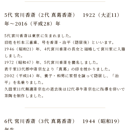
5代 宮川香斎（2代 真葛香斎）
1922（大正11）
年～2016（平成28）年
5代宮川香斎は東京に生まれました。
旧姓を杉本三喜重、号を香斎・治平（隠居後）といいます。
1946（昭和21）年、4代宮川香斎の長女と結婚して宮川家に入籍
しました。
1972（昭和47）年、5代宮川香斎を襲名しました。
表千家13代即中斎宗左より「真葛」の印を授かりました。
2002（平成14）年、養子・和男に家督を譲って隠居し、「治
平」を名乗りました。
久田家11代無適斎宗也の逝去後は12代尋牛斎宗也に指導を仰いで
茶陶を制作しました。
6代 宮川香斎（3代 真葛香斎）
1944（昭和19）
年生