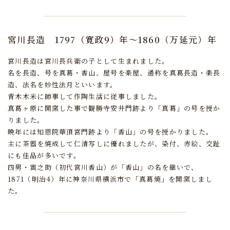
宮川長造
1797（寛政9）年～1860（万延元）年
宮川長造は宮川長兵衛の子として生まれました。
名を長造、号を真葛・香山、屋号を楽屋、通称を真葛長造・楽長
造、法名を妙性法月といいます。
青木木米に師事して作陶生活に従事しました。
真葛ヶ原に開窯した事で観勝寺安井門跡より「真葛」の号を授か
りました。
晩年には知恩院華頂宮門跡より「香山」の号を授かりました。
主に茶器を焼成して仁清写しに優れましたが、染付、赤絵、交趾
にも佳品が多いです。
四男・寅之助（初代宮川香山）が「香山」の名を継いで、
1871（明治4）年に神奈川県横浜市で「真葛焼」を開窯しまし
た。