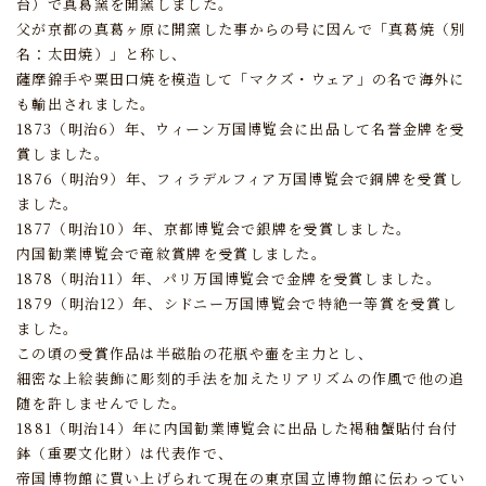
台）で真葛窯を開窯しました。
父が京都の真葛ヶ原に開窯した事からの号に因んで「真葛焼（別
名：太田焼）」と称し、
薩摩錦手や粟田口焼を模造して「マクズ・ウェア」の名で海外に
も輸出されました。
1873（明治6）年、ウィーン万国博覧会に出品して名誉金牌を受
賞しました。
1876（明治9）年、フィラデルフィア万国博覧会で銅牌を受賞し
ました。
1877（明治10）年、京都博覧会で銀牌を受賞しました。
内国勧業博覧会で竜紋賞牌を受賞しました。
1878（明治11）年、パリ万国博覧会で金牌を受賞しました。
1879（明治12）年、シドニー万国博覧会で特絶一等賞を受賞し
ました。
この頃の受賞作品は半磁胎の花瓶や壷を主力とし、
細密な上絵装飾に彫刻的手法を加えたリアリズムの作風で他の追
随を許しませんでした。
1881（明治14）年に内国勧業博覧会に出品した褐釉蟹貼付台付
鉢（重要文化財）は代表作で、
帝国博物館に買い上げられて現在の東京国立博物館に伝わってい