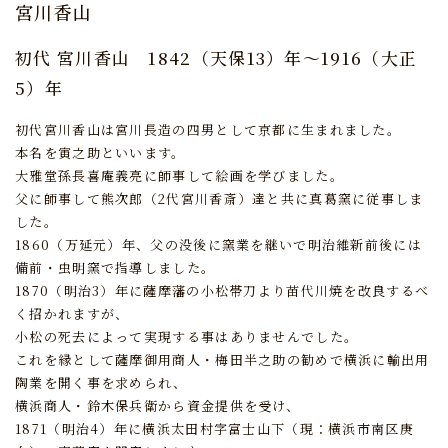
宮川香山
初代 宮川香山
1842（天保13）年～1916（大正
5）年
初代宮川香山は宮川長造の四男として京都に生まれました。
本名を寅之助といいます。
大雅堂孫長喜庵義亮に師事して絵画を学びました。
父に師事して熊次郎（2代宮川香斎）達と共に真葛窯に従事しま
した。
1860（万延元）年、父の没後に窯業を継いで明治維新前後には
備前・虫明窯で指導しました。
1870（明治3）年に薩摩藩の小松帯刀より苗代川焼を改良するべ
く招かれますが、
小松の死去によって実現する事はありませんでした。
これを縁として薩摩御用商人・梅田半之助の勧めで横浜に輸出用
陶業を開く事を求められ、
横浜商人・鈴木保兵衛から資金提供を受け、
1871（明治4）年に横浜太田村字富士山下（現：横浜市南区庚