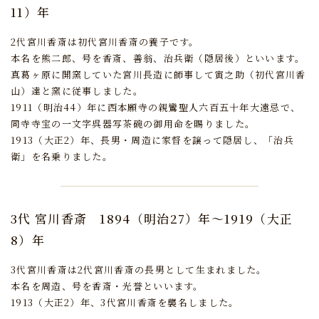
11）年
2代宮川香斎は初代宮川香斎の養子です。
本名を熊二郎、号を香斎、善翁、治兵衛（隠居後）といいます。
真葛ヶ原に開窯していた宮川長造に師事して寅之助（初代宮川香
山）達と窯に従事しました。
1911（明治44）年に西本願寺の親鸞聖人六百五十年大遠忌で、
同寺寺宝の一文字呉器写茶碗の御用命を賜りました。
1913（大正2）年、長男・周造に家督を譲って隠居し、「治兵
衛」を名乗りました。
3代 宮川香斎
1894（明治27）年～1919（大正
8）年
3代宮川香斎は2代宮川香斎の長男として生まれました。
本名を周造、号を香斎・光誉といいます。
1913（大正2）年、3代宮川香斎を襲名しました。