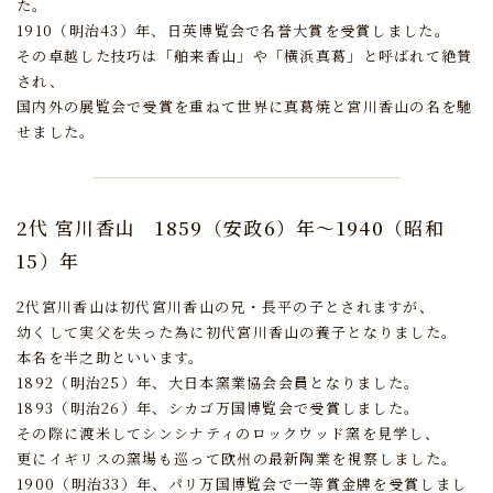
た。
1910（明治43）年、日英博覧会で名誉大賞を受賞しました。
その卓越した技巧は「舶来香山」や「横浜真葛」と呼ばれて絶賛
され、
国内外の展覧会で受賞を重ねて世界に真葛焼と宮川香山の名を馳
せました。
2代 宮川香山
1859（安政6）年～1940（昭和
15）年
2代宮川香山は初代宮川香山の兄・長平の子とされますが、
幼くして実父を失った為に初代宮川香山の養子となりました。
本名を半之助といいます。
1892（明治25）年、大日本窯業協会会員となりました。
1893（明治26）年、シカゴ万国博覧会で受賞しました。
その際に渡米してシンシナティのロックウッド窯を見学し、
更にイギリスの窯場も巡って欧州の最新陶業を視察しました。
1900（明治33）年、パリ万国博覧会で一等賞金牌を受賞しまし