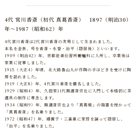
4代 宮川香斎（初代 真葛香斎）
1897（明治30）
年～1987（昭和62）年
4代宮川香斎は2代宮川香斎の次男として生まれました。
本名を金吾、号を香斎・永誉・治平（隠居後）といいます。
1909（明治42）年、京都徒弟伝習所轆轤科に入所し、卒業後は
家業に従事しました。
1915（大正4）年頃、北大路魯山人が作陶の手ほどきを受けに陶
房を訪れました。
1919（大正8）年、4代宮川香斎を襲名しました。
1929（昭和4）年、久田家11代無適斎宗也に入門して本格的に茶
道具の制作に専念します。
1934（昭和9）年、無適斎宗也より「真葛焼」の箱書を授かって
「真葛香斎」を名乗りました。
1972（昭和47）年、婿養子・三喜重に家督を譲って隠居し、
「治平」を名乗りました。