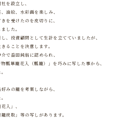
聞社を設立し、
芸、油絵、水彩画を楽しみ、
どきを受けたのを皮切りに、
しました。
居し、投資顧問として生計を立てていましたが、
生きることを決意します。
仲介で益田鈍翁に認められ、
「唐物瓢箪籠花入（瓢籠）」を巧みに写した事から、
た。
翁好みの籠を考案しながら、
た。
籠花入」、
磨籠炭取」等の写しがあります。