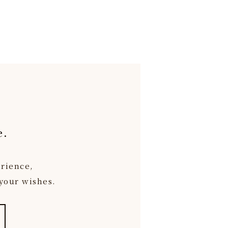
e.
erience,
 your wishes.