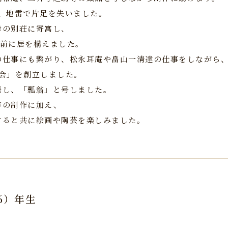
れ、地雷で片足を失いました。
幸の別荘に寄寓し、
駅前に居を構えました。
の仕事にも繋がり、松永耳庵や畠山一清達の仕事をしながら
樂会」を創立しました。
隠居し、「瓢翁」と号しました。
等の制作に加え、
すると共に絵画や陶芸を楽しみました。
26）年生