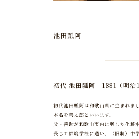
池田瓢阿
初代 池田瓢阿
1881（明治
初代池田瓢阿は和歌山県に生まれま
本名を善太郎といいます。
父・善助が和歌山市内に興した化粧
長じて師範学校に通い、（旧制）中