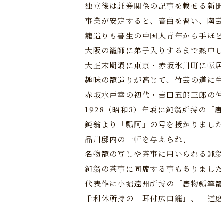
独立後は証券関係の記事を載せる新
事業が安定すると、音曲を習い、陶
籠造りも書生の中国人青年から手ほ
大阪の籠師に弟子入りするまで熱中
大正末期頃に東京・赤坂氷川町に転
趣味の籠造りが高じて、竹芸の道に
赤坂水戸幸の初代・吉田五郎三郎の
1928（昭和3）年頃に鈍翁所持の
鈍翁より「瓢阿」の号を授かりまし
品川邸内の一軒を与えられ、
名物籠の写しや茶事に用いられる鈍
鈍翁の茶事に同席する事もありまし
代表作に小堀遠州所持の「唐物瓢箪
千利休所持の「耳付広口籠」、「達