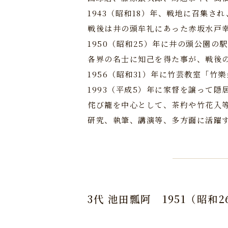
1943（昭和18）年、戦地に召集さ
戦後は井の頭牟礼にあった赤坂水戸
1950（昭和25）年に井の頭公園の
各界の名士に知己を得た事が、戦後
1956（昭和31）年に竹芸教室「竹
1993（平成5）年に家督を譲って
侘び籠を中心として、茶杓や竹花入
研究、執筆、講演等、多方面に活躍
3代 池田瓢阿
1951（昭和