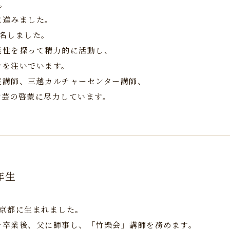
。
に進みました。
襲名しました。
能性を探って精力的に活動し、
力を注いでいます。
室講師、三越カルチャーセンター講師、
竹芸の啓蒙に尽力しています。
年生
東京都に生まれました。
を卒業後、父に師事し、「竹樂会」講師を務めます。