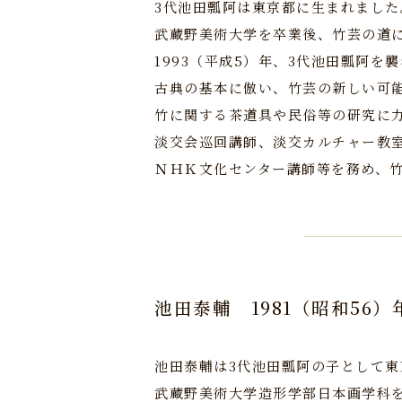
3代池田瓢阿は東京都に生まれました
武蔵野美術大学を卒業後、竹芸の道
1993（平成5）年、3代池田瓢阿を
古典の基本に倣い、竹芸の新しい可
竹に関する茶道具や民俗等の研究に
淡交会巡回講師、淡交カルチャー教
ＮＨＫ文化センター講師等を務め、
池田泰輔
1981（昭和56）
池田泰輔は3代池田瓢阿の子として
武蔵野美術大学造形学部日本画学科