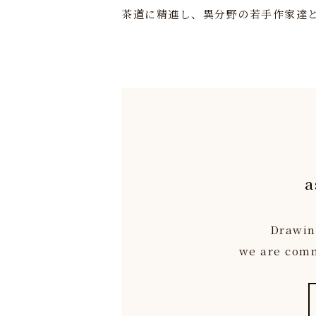
茶道に精進し、異分野の若手作家達
a
Drawing
we are commi