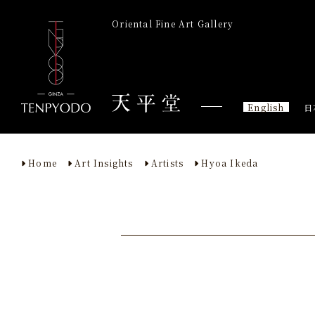
Oriental Fine Art Gallery
English
日
Home
Art Insights
Artists
Hyoa Ikeda