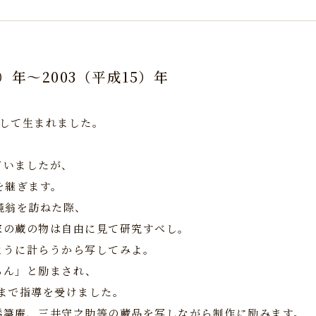
3）年～2003（平成15）年
として生まれました。
ていましたが、
を継ぎます。
鈍翁を訪ねた際、
家の蔵の物は自由に見て研究すべし。
ように計らうから写してみよ。
らん」と励まされ、
るまで指導を受けました。
橋箒庵、三井守之助等の蔵品を写しながら制作に励みます。