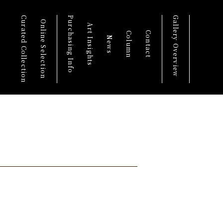
Curated Collection
Purchasing Info
Gallery Overview
Online Selection
Art Insights
Contact
Column
News