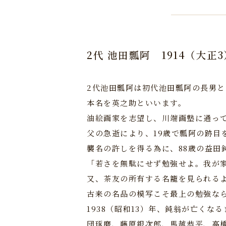
2代 池田瓢阿
1914（大正
2代池田瓢阿は初代池田瓢阿の長男
本名を英之助といいます。
油絵画家を志望し、川端画塾に通っ
父の急逝により、19歳で瓢阿の跡目
襲名の許しを得る為に、88歳の益田
「若さを無駄にせず勉強せよ。我が
又、茶友の所有する名籠を見られる
古来の名品の模写こそ最上の勉強な
1938（昭和13）年、鈍翁が亡くな
団琢磨、藤原銀次郎、馬越恭平、高