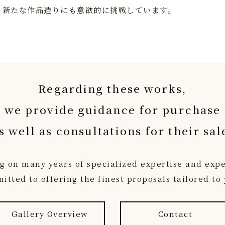
と新たな作品造りにも意欲的に挑戦しています。
Regarding these works,
we provide guidance for purchase
s well as consultations for their sal
 on many years of specialized expertise and exp
tted to offering the finest proposals tailored to
Gallery Overview
Contact