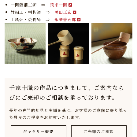
一閑張細工師 ⇒
飛来一閑
竹細工・柄杓師 ⇒
黒田正玄
土風炉・焼物師 ⇒
永樂善五郎
千家十職の作品につきまして、
ご案内なら
びにご売却のご相談を承っております。
長年の専門的知見と実績を基に、
お客様のご意向に寄り添っ
た最良のご提案をお約束いたします。
ギャラリー概要
ご売却のご相談