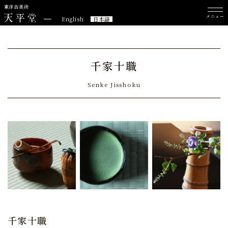
東洋古美術
メニュー
English
日本語
千家十職
Senke Jisshoku
千家十職