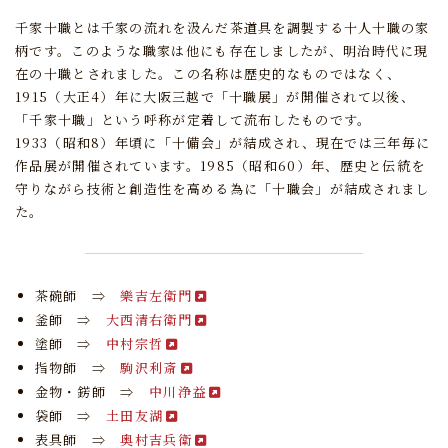
千家十職とは千家の流れを汲んだ茶道具を調製する十人十職の家
柄です。
このような職家は他にも存在しましたが、明治時代に現
在の十職とされました。
この名称は歴史的なものではなく、
1915（大正4）年に大阪三越で「十職展」が開催されて以後、
「千家十職」という呼称が定着して流布したものです。
1933（昭和8）年頃に「十備会」が結成され、現在では三年毎に
作品展が開催されています。
1985（昭和60）年、歴史と伝統を
守りながら技術と創造性を高める為に「十職会」が結成されまし
た。
茶碗師 ⇒
樂吉左衛門
釜師 ⇒
大西清右衛門
塗師 ⇒
中村宗哲
指物師 ⇒
駒沢利斎
金物・錺師 ⇒
中川浄益
袋師 ⇒
土田友湖
表具師 ⇒
奥村吉兵衛