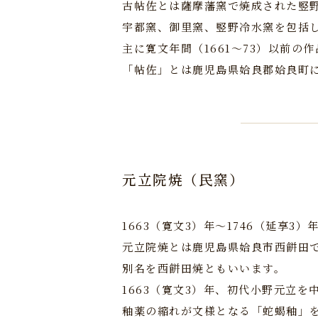
古帖佐とは薩摩藩窯で焼成された竪
宇都窯、御里窯、竪野冷水窯を包括
主に寛文年間（1661～73）以前の
「帖佐」とは鹿児島県姶良郡姶良町
元立院焼（民窯）
1663（寛文3）年～1746（延享3）
元立院焼とは鹿児島県姶良市西餅田
別名を西餅田焼ともいいます。
1663（寛文3）年、初代小野元立を
釉薬の縮れが文様となる「蛇蝎釉」