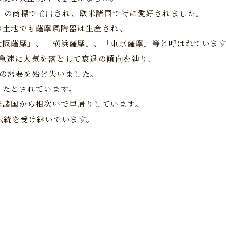
A」の商標で輸出され、欧米諸国で特に愛好されました。
の土地でも薩摩風陶器は生産され、
大阪薩摩」、「横浜薩摩」、「東京薩摩」等と呼ばれていま
から急速に人気を落として衰退の傾向を辿り、
国の需要を殆ど失いました。
ったとされています。
米諸国から相次いで里帰りしています。
伝統を受け継いでいます。