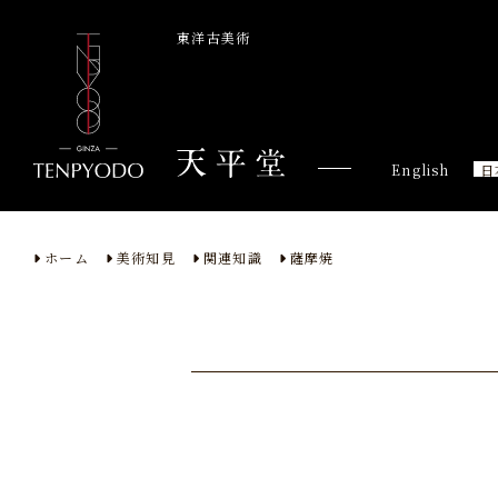
東洋古美術
English
日
ホーム
美術知見
関連知識
薩摩焼