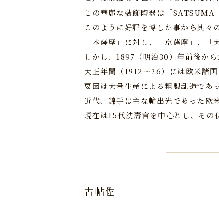
この華麗な装飾陶器は「SATSUM
このように好評を博した事から其々
「本薩摩」に対し、「京薩摩」、「
しかし、1897（明治30）年前後
大正年間（1912～26）には欧米諸
要因は大量生産による粗製乱造であ
近代、錦手は主な輸出先であった欧
現在は15代沈壽官を中心とし、その
古帖佐