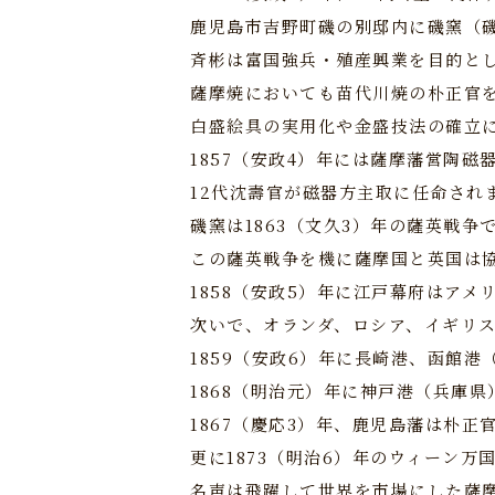
鹿児島市吉野町磯の別邸内に磯窯（
斉彬は富国強兵・殖産興業を目的と
薩摩焼においても苗代川焼の朴正官
白盛絵具の実用化や金盛技法の確立
1857（安政4）年には薩摩藩営陶
12代沈壽官が磁器方主取に任命され
磯窯は1863（文久3）年の薩英戦争
この薩英戦争を機に薩摩国と英国は
1858（安政5）年に江戸幕府はア
次いで、オランダ、ロシア、イギリ
1859（安政6）年に長崎港、函館
1868（明治元）年に神戸港（兵庫
1867（慶応3）年、鹿児島藩は朴
更に1873（明治6）年のウィーン
名声は飛躍して世界を市場にした薩