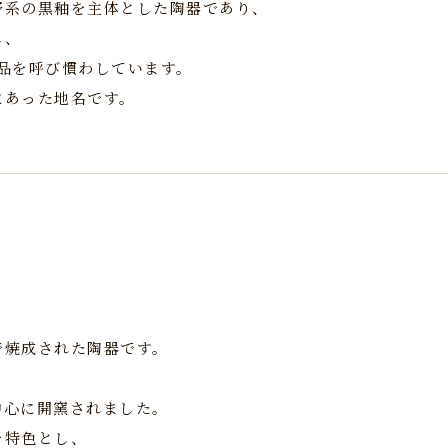
野系の黒釉を主体とした陶器であり、
し、
作品を呼び慣わしています。
にあった地名です。
年
で焼成された陶器です。
中心に開窯されました。
を特色とし、