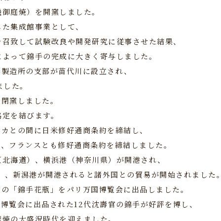
磯御庭焼）を開窯しました。
した集成館事業として、
を召致して試験改良や開発研究に従事させた結果、
によって錦手の完成に大きく寄与しました。
磁器製造所の支部が苗代川に設立され、
ました。
で閉窯しました。
協定を結びます。
メリカとの間に日米修好通商条約を締結し、
ス、フランスとも修好通商条約を締結しました。
港（北海道）、横浜港（神奈川県）が開港され、
県）、新潟港が開港されると諸外国との貿易が開始されました
正官の「錦手花瓶」をパリ万国博覧会に出品しました。
万国博覧会に出品された12代沈壽官の錦手が好評を博し、
摩焼の大盛況時代を迎えました。