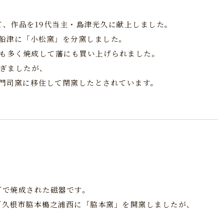
じて、作品を19代当主・島津光久に献上しました。
が船津に「小松窯」を分窯しました。
道具も多く焼成して藩にも買い上げられました。
継ぎましたが、
が龍門司窯に移住して閉窯したとされています。
町で焼成された磁器です。
が阿久根市脇本槝之浦西に「脇本窯」を開窯しましたが、