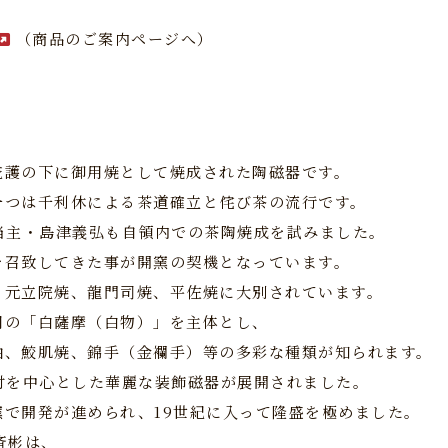
（商品のご案内ページへ）
庇護の下に御用焼として焼成された陶磁器です。
一つは千利休による茶道確立と侘び茶の流行です。
当主・島津義弘も自領内での茶陶焼成を試みました。
を召致してきた事が開窯の契機となっています。
、元立院焼、龍門司焼、平佐焼に大別されています。
用の「白薩摩（白物）」を主体とし、
釉、鮫肌焼、錦手（金襴手）等の多彩な種類が知られます。
付を中心とした華麗な装飾磁器が展開されました。
で開発が進められ、19世紀に入って隆盛を極めました。
斉彬は、