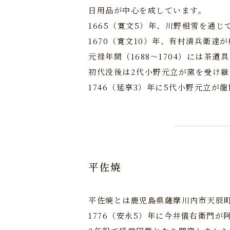
日用品が中心を成しています。
1665（寛文5）年、川野相雪を通
1670（寛文10）年、有村清兵衛達
元禄年間（1688～1704）には茶
初代没後は2代小野元立が窯を受け
1746（延享3）年に5代小野元立
平佐焼
平佐焼とは鹿児島県薩摩川内市天辰
1776（安永5）年に今井儀右衛門