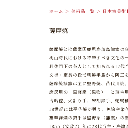
ホーム ＞ 美術品一覧 ＞ 日本古美術
薩摩焼
薩摩焼とは薩摩国鹿児島藩島津家の
桃山時代における特筆すべき文化の
利休門下の茶人として知られる17代
文禄・慶長の役で朝鮮半島から陶工
薩摩焼諸窯は主に竪野焼、苗代川焼
庶民用の「黒薩摩（黒物）」と藩主
古帖佐、火計り手、宋胡録手、蛇蝎
18世紀には平佐焼が興り、色絵や染
豪華絢爛の錦手は竪野系（藩窯）の窯
1855（安政2）年に28代当主・島津