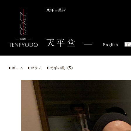
東洋古美術
English
日
ホーム
コラム
天平の風（5）