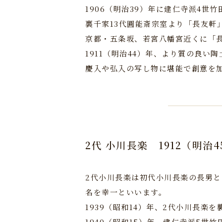
1906（明治39）年に建仁寺派4世
裏千家13代圓能斎宗室より「長友軒
京都・五条坂、若宮八幡宮近くに「
1911（明治44）年、より質の良
慶入や弘入の写し物に堪能で創意を
2代 小川長楽
1912（明治
2代小川長楽は初代小川長楽の長男
名を幸一といいます。
1939（昭和14）年、2代小川長楽
1940（昭和15）年、建仁寺派5世