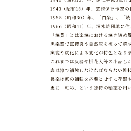
1943（昭和18）年、芸術保存作家
1955（昭和30）年、「白楽」、
1966（昭和41）年、清水焼団地に
「焼貫」とは楽焼における焼き締め
黒楽窯で直接炎や自然灰を被って焼
窯変や炭化による変化が特色となり
これまでは灰器や掛花入等の小品し
底は漆で補強しなければならない難
長楽は底の補強を必要とせずに花器
更に「釉彩」という独特の釉薬を用