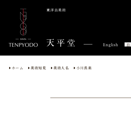
東洋古美術
English
日
ホーム
美術知見
美術人名
小川長楽