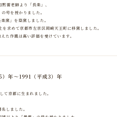
竹田黙雷老師より「長楽」、
」の号を授かりました。
長楽窯」を築窯しました。
い陶土を求めて京都市左京区岡崎天王町に移窯しました。
加えた作風は高い評価を受けています。
45）年～1991（平成3）年
として京都に生まれました。
を襲名しました。
竹田穎川より「景雲」の号を授かりました。