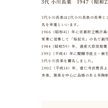
3代 小川長楽
1947（昭和
3代小川長楽は2代小川長楽の長男と
名を幸雄といいます。
1966（昭和41）年に京都府立鴨沂
家業に従事して「裕起夫」の名で創
1984（昭和59）年、通産大臣奨励
1992（平成4）年に醍醐寺座主・
3代小川長楽を襲名しました。
2002（平成14）年、建仁寺派管
赤楽、黒楽を中心に品格のある茶陶