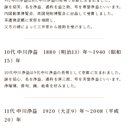
9代中川浄益は8代中川浄益の長男で京都に生まれました。
諱を紹芳、名を浄益、通称を益之助、号を専誉浄益といいます。
内国勧業博覧会、英国発明博覧会に出品して受賞しました。
茶道衰退期に家督を相続し、
父方の縁によって三井家から援助を受けました。
10代 中川浄益
1880（明治13）年～1940（昭和
15）年
10代中川浄益は9代中川浄益の長男として京都に生まれました。
諱を紹心、名を浄益、通称を淳三郎、号を芳誉浄益といいます。
浄瑠璃、俳句、画、能楽を好みました。
11代 中川浄益
1920（大正9）年～2008（平成
20）年