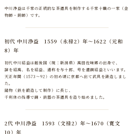
中川浄益は千家の正統的な茶道具を制作する千家十職の一家（金
物師・錺師）です。
初代 中川浄益
1559（永禄2）年～1622（元和
8）年
初代中川紹益は越後国（現：新潟県）高田佐味郷の出身で、
諱を紹高、名を紹益、通称を与十郎、号を道銅紹益といいます。
天正年間（1573～92）の初め頃に京都へ出て武具を鋳造しまし
た。
鎚物（鉄を鍛造して制作）に長じ、
千利休の指導で銅・鉄器の茶道具を造り始めました。
2代 中川浄益
1593（文禄2）年～1670（寛文
10）年