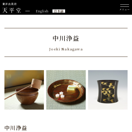
東洋古美術
メニュー
English
日本語
中川浄益
Joeki Nakagawa
中川浄益