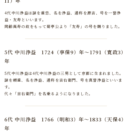
11）年
4代中川浄益は諱を重忠、名を浄益、通称を源吉、号を一誉浄
益・友寿といいます。
同齢高寿の故をもって菊亭公より「友寿」の号を賜りました。
5代 中川浄益
1724（享保9）年～1791（寛政3）
年
5代中川浄益は4代中川浄益の三男として京都に生まれました。
諱を頼重、名を浄益、通称を吉右衛門、号を真誉浄益といいま
す。
代々「吉右衛門」を名乗るようになりました。
6代 中川浄益
1766（明和3）年～1833（天保4）
年