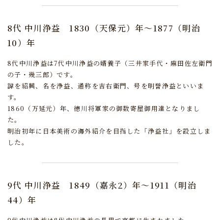
8代 中川浄益
1830（天保元）年～1877（明治
10）年
8代中川浄益は7代中川浄益の婿養子（三井家手代・麻田佐左衛門
の子・幾三郎）です。
諱を紹興、名を浄益、通称を吉右衛門、号を明誉浄益といいま
す。
1860（万延元）年、徳川将軍家の御数寄屋御用達となりまし
た。
明治初年に日本美術の海外紹介を目指した「浄益社」を設立しま
した。
9代 中川浄益
1849（嘉永2）年～1911（明治
44）年