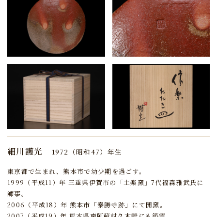
細川護光
1972（昭和47）年生
東京都で生まれ、熊本市で幼少期を過ごす。
1999（平成11）年 三重県伊賀市の「土楽窯」7代福森雅武氏に
師事。
2006（平成18）年 熊本市「泰勝寺跡」にて開窯。
2007（平成19）年 熊本県南阿蘇村久木野にも築窯。