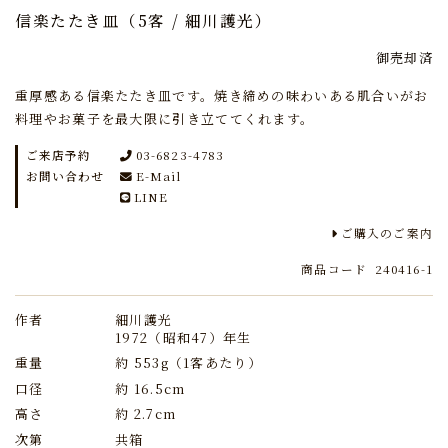
信楽たたき皿（5客 / 細川護光）
御売却済
重厚感ある信楽たたき皿です。焼き締めの味わいある肌合いがお
料理やお菓子を最大限に引き立ててくれます。
ご来店予約
03-6823-4783
お問い合わせ
E-Mail
LINE
ご購入のご案内
商品コード
240416-1
作者
細川護光
1972（昭和47）年生
重量
約 553g（1客あたり）
口径
約 16.5cm
高さ
約 2.7cm
次第
共箱