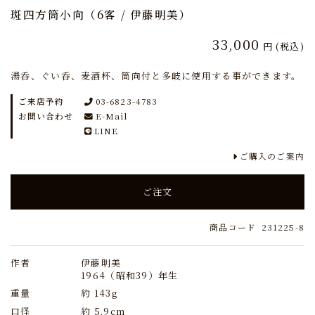
斑四方筒小向（6客 / 伊藤明美）
33,000
円
(税込)
湯呑、ぐい呑、麦酒杯、筒向付と多岐に使用する事ができます。
ご来店予約
03-6823-4783
お問い合わせ
E-Mail
LINE
ご購入のご案内
ご注文
商品コード
231225-8
作者
伊藤明美
1964（昭和39）年生
重量
約 143g
口径
約 5.9cm