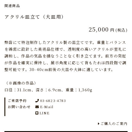
関連商品
アクリル皿立て（大皿用）
25,000
円
(税込)
弊店にて特注制作したアクリル製の皿立てです。重量とバランス
を綿密に設計した美術品仕様で、透明度の高いアクリルが室礼に
調和し、作品の気品を損なうことなく引き立てます。前方の突起
が作品を確実に保持し、展示角度に応じて背もたれは四段階で調
整可能です。30-40cm前後の大皿や大鉢に適しています。
（※画像の作品）
口径：31.1cm、深さ：6.9cm、重量：1,360g
ご来店予約
03-6823-4783
お問い合わせ
E-Mail
LINE
ご購入のご案内