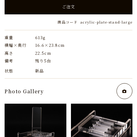
ご注文
商品コード
acrylic-plate-stand-large
重量
613g
横幅×奥行
16.6×23.8cm
高さ
22.5cm
備考
残り5台
状態
新品
Photo Gallery