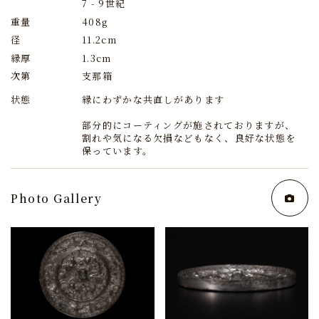
7 - 9世紀
重量
408g
径
11.2cm
縁厚
1.3cm
次第
支那箱
状態
縁にわずかな共直しがあります
部分的にコーティングが施されておりますが、
割れや気になる欠損などもなく、良好な状態を
保っています。
Photo Gallery