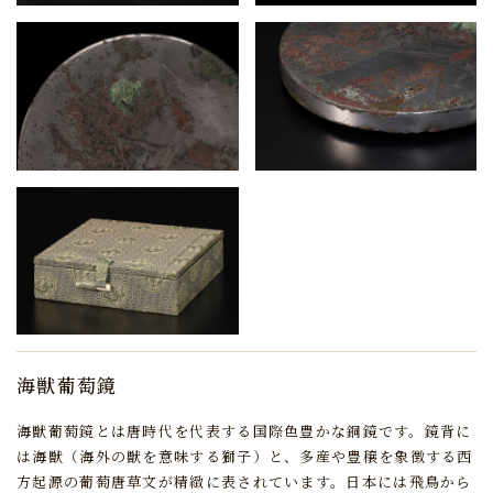
海獣葡萄鏡
海獣葡萄鏡とは唐時代を代表する国際色豊かな銅鏡です。
鏡背に
は海獣（海外の獣を意味する獅子）と、
多産や豊穣を象徴する西
方起源の葡萄唐草文が精緻に表されています。
日本には飛鳥から