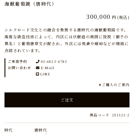
海獣葡萄鏡（唐時代）
300,000
円
(税込)
シルクロード文化との融合を象徴する唐時代の海獣葡萄鏡です。
高度な鋳造技術によって、内区には伏獣鈕の周囲に狻猊（獅子の
異名）と葡萄唐草文が配され、外区には飛禽や蜻蛉などが精緻に
点綴されています。
ご来店予約
03-6823-4783
お問い合わせ
E-Mail
LINE
ご購入のご案内
ご注文
商品コード
251121-2
時代
唐時代