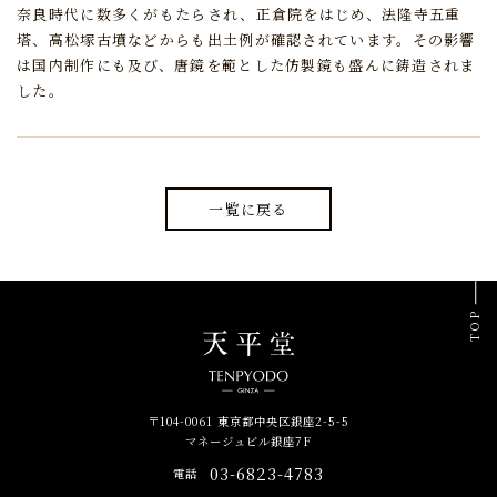
奈良時代に数多くがもたらされ、
正倉院をはじめ、法隆寺五重
塔、高松塚古墳などからも出土例が確認されています。
その影響
は国内制作にも及び、唐鏡を範とした仿製鏡も盛んに鋳造されま
した。
一覧に戻る
TOP
〒104-0061 東京都中央区銀座2-5-5
マネージュビル銀座7F
03-6823-4783
電話