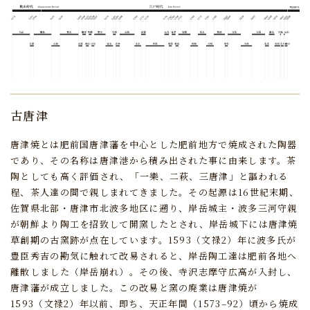
古唐津
唐津焼とは肥前国唐津藩を中心とした肥前地方で焼成された陶器
であり、
その名称は唐津港から積み出された事に由来します。
茶
陶としても高く評価され、「一樂、二萩、三唐津」と謳われる
程、茶人達の間で親しまれてきました。
その起源は16世紀末期、
佐賀県北部・唐津市北波多地区に遡り、
岸岳城主・波多三河守親
が朝鮮より陶工を招致して開窯したとされ、
岸岳城下には唐津焼
草創期の古窯跡が点在しています。
1593（文禄2）年に波多氏が
豊臣秀吉の勘気に触れて改易されると、
岸岳陶工達は肥前各地へ
離散しました（岸岳崩れ）。
その後、寺沢志摩守広高が入封し、
唐津藩が成立しました。
この改易と窯の廃業は唐津焼が
1593（文禄2）年以前、
即ち、天正年間（1573–92）頃から焼成