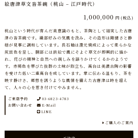
絵唐津草文沓茶碗（桃山 – 江戸時代）
1,000,000
円
(税込)
桃山という時代が育んだ美意識のもと、茶陶として結実した古唐
津の沓茶碗です。織部好みの気風を汲み、その造形は剛健さと静
穏が見事に調和しています。長石釉は還元焼成によって柔らかな
灰鼠色を呈し、胴部には鉄絵で風にそよぐ草文が即興的に描か
れ、侘びの精神と自然への親しみを語りかけてくるかのようで
す。赤褐色を帯びた抜群の土味が際立ち、高台は美濃古陶の影響
を受けた低い二重高台を成しています。掌に伝わる温もり、茶を
映す静けさ、郷愁を誘うような風情を備えた古唐津は時を超え
て、人々の心を惹き付けてやみません。
ご来店予約
03-6823-4783
お問い合わせ
E-Mail
LINE
ご購入のご案内