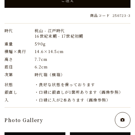
ご注文
商品コード
250723-3
時代
桃山 - 江戸時代
16世紀末期 - 17世紀初期
重量
590g
横幅×奥行
14.6×14.5cm
高さ
7.7cm
底径
6.2cm
次第
時代箱（桐箱）
状態
・良好な状態を保っております
銀直し
・口縁に銀直しが1箇所あります（画像参照）
入
・口縁に入が2本あります（画像参照）
Photo Gallery