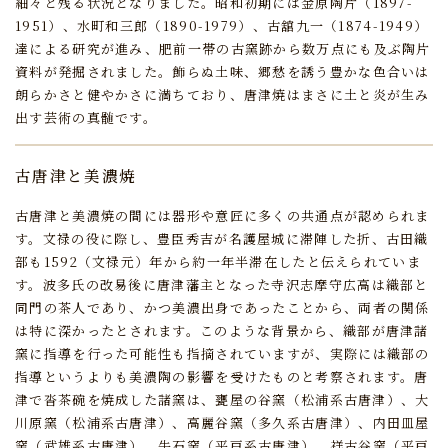
細々と残る状況となりました。
昭和初期には金原陶片（1897-
1951）、水町和三郎（1890-1979）、古舘九一（1874-1949）
達による研究が進み、
肥前一帯の古窯跡から数万点にも及ぶ陶片
資料が発掘されました。
飾らぬ土味、郷愁を誘う豊かな色合いは
朗らかさと健やかさに満ちており、
唐津焼はまさに土と炎が生み
出す芸術の真髄です。
古唐津と美濃焼
古唐津と美濃焼の間には器形や意匠に多くの共通点が認められま
す。
文禄の役に際し、豊臣秀吉が名護屋城に滞陣した折、
古田織
部も1592（文禄元）年から約一年半滞在したと伝えられていま
す。
波多氏の改易後に唐津藩主となった寺沢志摩守広高は織部と
同門の茶人であり、
かつ美濃出身であったことから、両者の関係
は特に深かったとされます。
このような背景から、織部が唐津諸
窯に指導を行った可能性も指摘されていますが、
実際には織部の
指導というよりも美濃陶の影響を受けたものと考察されます。
唐
津で沓茶碗を焼成した諸窯は、甕屋の谷窯（松浦系古唐津）、大
川原窯（松浦系古唐津）、
高麗谷窯（多久系古唐津）、内田皿屋
窯（武雄系古唐津）、牛石窯（平戸系古唐津）、
祥古谷窯（平戸