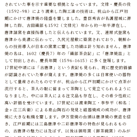
されていた事を示す重要な根拠となっています。
文禄・慶長の役
（1592–98）により渡来した陶工達の技術は、
桃山から江戸初
期にかけて唐津焼の隆盛を齎しました。
豊臣秀吉が名護屋城に滞
陣した際、古田織部も1592（文禄元）年から約一年半滞在し、
唐津諸窯を直接指導したと伝えられています。
又、連房式登窯も
唐津から美濃に伝わって、久尻元屋敷に築窯されており、
朝鮮か
らの技術導入が日本の窯業に齎した功績は計り知れません。
唐津
焼の名は、1602（慶長7）年の「織部茶会記」に「唐津焼皿」と
して初出しされ、
慶長年間（1596–1615）に多く登場します。
17世紀中頃には「古唐津」という表記も見られ、既に歴史的価値
が認識されていた事が窺えます。
唐津焼の多くは日常使いの器物
として量産されたものですが、桃山から江戸初期にかけて点茶が
流行すると、
茶人の眼に留まって茶陶として見立てられるように
なりました。
中には茶人による注文品も存在し、その希少性故に
高い評価を受けています。
17世紀には渡来陶工・李参平（和名：
金ヶ江三兵衛）による泉山陶石の発見と磁器焼成の成功が、
唐津
焼に大きな転機を齎します。
伊万里焼の台頭は唐津焼の衰退を招
き、江戸前期には三島唐津や二彩唐津等の特色が見られるもの
の、
古唐津の魅力には及ばず、以後は御用窯（御茶碗窯）のみが