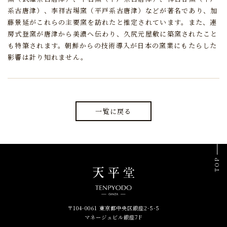
系古唐津）、李祥古場窯（平戸系古唐津）などが著名であり、
加
藤景延がこれらの主要窯を訪れたと推定されています。
また、連
房式登窯が唐津から美濃へ伝わり、久尻元屋敷に築窯されたこと
も特筆されます。
朝鮮からの技術導入が日本の窯業にもたらした
影響は計り知れません。
一覧に戻る
TOP
〒104-0061 東京都中央区銀座2-5-5
マネージュビル銀座7F