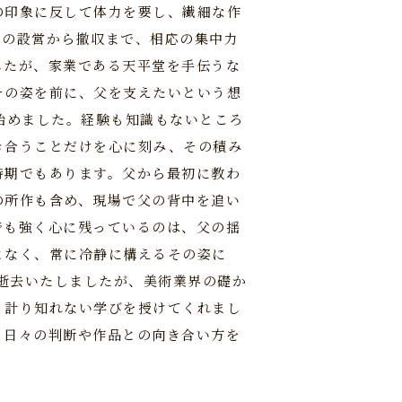
の印象に反して体力を要し、繊細な作
スの設営から撤収まで、相応の集中力
したが、家業である天平堂を手伝うな
その姿を前に、父を支えたいという想
始めました。経験も知識もないところ
き合うことだけを心に刻み、その積み
時期でもあります。父から最初に教わ
の所作も含め、現場で父の背中を追い
でも強く心に残っているのは、父の揺
となく、常に冷静に構えるその姿に
に逝去いたしましたが、美術業界の礎か
、計り知れない学びを授けてくれまし
、日々の判断や作品との向き合い方を