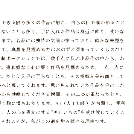
、できる限り多くの作品に触れ、自らの目で確かめること
らないことも多く、手に入れた作品は身近に飾り、使いな
します。名品には独特の気韻が宿っており、確かな来歴を
とで、真贋を見極める力はおのずと深まっていくものだと
員制オークションでは、数千点に及ぶ出品作の中から、わ
す。違和感なく心に響く作品を見極めるため、一点一点に
す。たとえ入手に至らなくとも、その挑戦が美術商として
のへと導いてくれます。思い焦がれていた作品を手にした
心から共鳴してくださる瞬間。その二つが重なったとき、
く胸に満ちわたります。AI（人工知能）が台頭し、便利
、人の心を豊かにする“美しいもの”を受け渡していくこ
。それこそが、私がこの道を歩み続ける理由です。