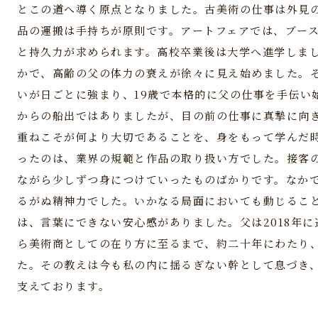
とこの道へ導く原点となりました。古美術の仕事は外見
品の運搬は手持ちが原則です。アートフェアでは、ブー
と持久力が求められます。高校卒業後は大学へ進学しま
かで、高齢の父の体力の衰えが徐々に見え始めました。
いが日ごとに強まり、19歳で本格的に父の仕事を手伝い
からの船出ではありましたが、目の前の仕事に真摯に向
重ねこそが何より大切であることを、身をもって学んだ
ったのは、業界の規範と作品の取り扱い方でした。接客
ながら少しずつ身につけていったものばかりです。なか
るがぬ精神力でした。いかなる局面においても動じるこ
は、言葉にできない安心感がありました。父は2018年
ら美術商としての在り方に至るまで、約二十年にわたり
た。その教えは今も私の内に揺るぎない幹として息づき
支えております。