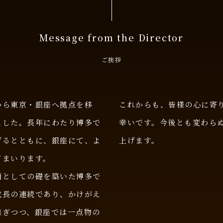
Message from the Director
ご挨拶
から東京・銀座へ拠点を移
これからも、皆様の心に寄
ました。長年にわたり博多で
幸いです。今後とも変わら
げるとともに、銀座にて、よ
上げます。
てまいります。
商としての礎を築いた博多で
成長の連続であり、かけがえ
継ぎつつ、銀座では一点物の