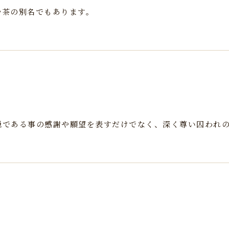
や茶の別名でもあります。
穏である事の感謝や願望を表すだけでなく、深く尊い囚われ
）