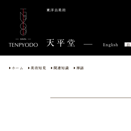
東洋古美術
English
日
ホーム
美術知見
関連知識
禅語