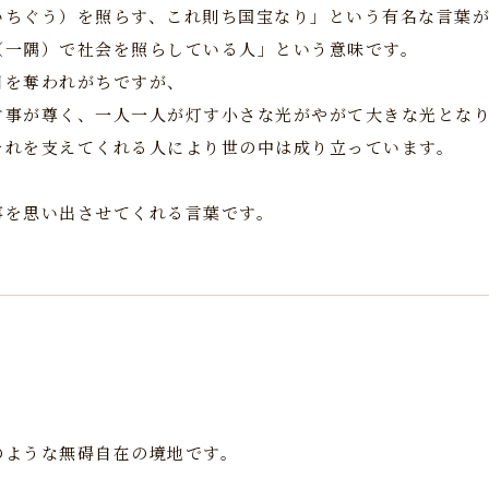
いちぐう）を照らす、これ則ち国宝なり」という有名な言葉
（一隅）で社会を照らしている人」という意味です。
目を奪われがちですが、
す事が尊く、一人一人が灯す小さな光がやがて大きな光とな
それを支えてくれる人により世の中は成り立っています。
事を思い出させてくれる言葉です。
のような無碍自在の境地です。