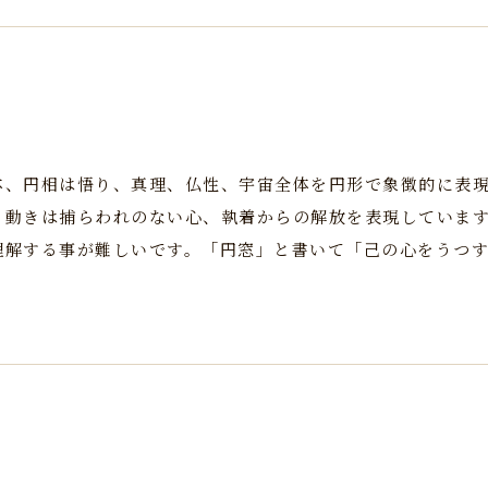
体、円相は悟り、真理、仏性、宇宙全体を円形で象徴的に表
る動きは捕らわれのない心、執着からの解放を表現していま
理解する事が難しいです。「円窓」と書いて「己の心をうつ