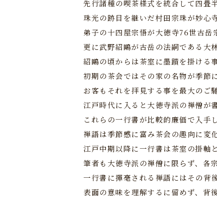
先行諸種の喫茶様式を統合して四畳
珠光の跡目を継いだ村田宗珠が妙心
弟子の十四屋宗悟が大徳寺76世古岳
更に武野紹鷗が古岳の法嗣である大
紹鷗の頃からは茶室に墨蹟を掛ける
初期の茶会ではその家の名物が季節
お客もそれを拝見する事を最大のご
江戸時代に入ると大徳寺派の禅僧が
これらの一行書が比較的廉価で入手
禅語は季節感に富み茶会の趣向に変
江戸中期以降に一行書は茶室の掛軸
筆者も大徳寺派の禅僧に限らず、各
一行書に揮毫される禅語にはその背
表面の意味を理解するに留めず、背