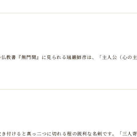
の仏教書『無門関』に見られる瑞巌師彦は、「主人公（心の
吹き付けると真っ二つに切れる程の鋭利な名剣です。「三人