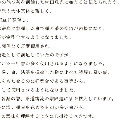
半の侘び茶を創始した村田珠光に始まると伝えられます。
寺派の大休宗休と親しく、
宗亘に参禅し、
林宗套に参禅した事で禅と茶の交流が密接になり、
事が定型化するようになりました。
に関係なく毎度使用され、
馳走として満足していたのですが、
書いた一行書が多く使用されるようになりました。
し易い事、法語を揮毫した物に比べて読解し易い事、
化をもたせるのに好都合である事等から、
として使用されるようになりました。
宗各派の僧、茶道諸流の宗匠達にまで拡大しています。
後に深い禅旨を込めたものが多い事から、
後の意味を理解するように心掛けるべきです。