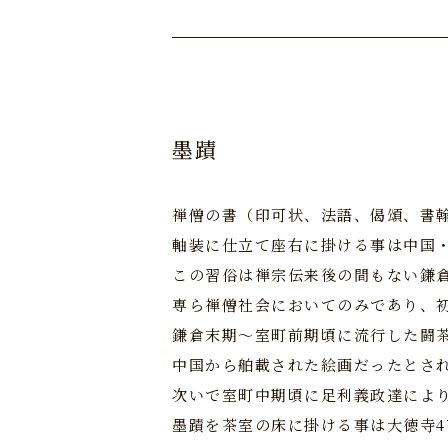
墨蹟
禅僧の書（印可状、法語、偈頌、書
軸装に仕立て座右に掛ける事は中国
この習俗は禅宗伝来後の間もない鎌
専ら禅僧社会においてのみであり、
鎌倉末期～室町前期頃に流行した闘
中国から舶載された絵画だったとさ
次いで室町中期頃に足利義政達によ
墨蹟を茶室の床に掛ける事は大徳寺4