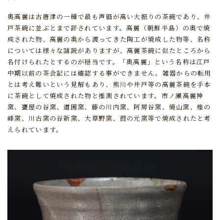
奥高麗は古唐津の一種で最も声価が高い大振りの茶碗であり、
井
戸茶碗に並ぶとまで評されています。
高麗（朝鮮半島）の奥で焼
成された物、高麗の奥から渡ってきた陶工が焼成した物等、
名称
については様々な諸説がありますが、
高麗茶碗に似たところから
名付けられたとするのが穏当です。
「奥高麗」という名称は江戸
中期以前の茶会記には確認する事ができません。
雑器からの転用
とは考え難いという見解もあり、
熊川や井戸等の高麗茶碗を手本
に茶碗として焼成された物と推測されています。
市ノ瀬高麗神
窯、甕屋の谷窯、道園窯、藤の川内窯、阿房谷窯、焼山窯、椎の
峰窯、
川古窯の谷新窯、大草野窯、葭の元窯等で焼成されたと考
えられています。