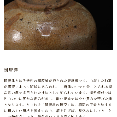
斑唐津
斑唐津とは失透性の藁灰釉が施された唐津焼です。
白濁した釉薬
が窯変によって斑状にあらわれ、
古唐津の中でも最古とされる岸
岳系の窯で多用された技法として知られています。
還元焼成では
乳白の中に仄かな青みが差し、酸化焼成ではやや黄みを帯びた趣
となります。
とりわけ「斑唐津の筒盃」は、酒盃の王者と称する
に相応しい風格を湛えており、
酒を注げば、見込みにしっとりと
した艶が立ち上り、景色がいっそう深く映えます。