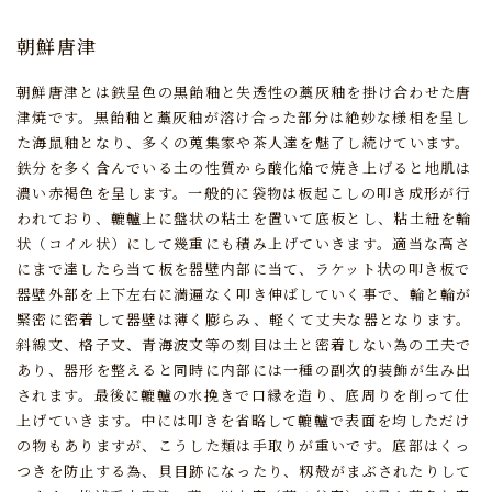
朝鮮唐津
朝鮮唐津とは鉄呈色の黒飴釉と失透性の藁灰釉を掛け合わせた唐
津焼です。
黒飴釉と藁灰釉が溶け合った部分は絶妙な様相を呈し
た海鼠釉となり、
多くの蒐集家や茶人達を魅了し続けています。
鉄分を多く含んでいる土の性質から酸化焔で焼き上げると地肌は
濃い赤褐色を呈します。
一般的に袋物は板起こしの叩き成形が行
われており、轆轤上に盤状の粘土を置いて底板とし、
粘土紐を輪
状（コイル状）にして幾重にも積み上げていきます。
適当な高さ
にまで達したら当て板を器壁内部に当て、
ラケット状の叩き板で
器壁外部を上下左右に満遍なく叩き伸ばしていく事で、
輪と輪が
緊密に密着して器壁は薄く膨らみ、軽くて丈夫な器となります。
斜線文、格子文、青海波文等の刻目は土と密着しない為の工夫で
あり、
器形を整えると同時に内部には一種の副次的装飾が生み出
されます。
最後に轆轤の水挽きで口縁を造り、底周りを削って仕
上げていきます。
中には叩きを省略して轆轤で表面を均しただけ
の物もありますが、こうした類は手取りが重いです。
底部はくっ
つきを防止する為、貝目跡になったり、籾殻がまぶされたりして