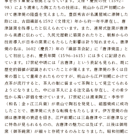
事を示す重要な根拠となっています。
文禄・慶長の役（1592–
98）により渡来した陶工たちの技術は、
桃山から江戸初期にか
けて唐津焼の隆盛を支えました。
豊臣秀吉が名護屋城に滞陣した
際には、古田織部も1592（文禄元）年から約一年半滞在し、
唐
津諸窯を指導したと伝えられています。
また、連房式登窯が唐津
から美濃に伝わって、久尻元屋敷に築窯されたりと、
朝鮮からの
技術導入が日本の窯業にもたらした影響は計り知れません。
唐津
焼の名は、1602（慶長7）年の「織部茶会記」に「唐津焼皿」と
して初出しされ、
慶長年間（1596–1615）には多くに記録され
ています。
17世紀中頃には「古唐津」という表記も見られ、既に
歴史的価値が認識されていたことが窺えます。
唐津焼の多くは日
常の器として量産されたものですが、桃山から江戸初期にかけて
点茶が流行すると、
茶人の眼に留まって茶陶として見立てられる
ようになりました。
中には茶人による注文品も存在し、その希少
性から高い評価を受けています。
17世紀には渡来陶工・李参平
（和名：金ヶ江三兵衛）が泉山で陶石を発見し、磁器焼成に成功
したことで、
唐津焼に大きな転機をもたらします。
伊万里焼の台
頭は唐津焼の衰退を招き、江戸前期には三島唐津や二彩唐津など
に特色が見られるものの、
古唐津の魅力には及ばず、以後は御用
窯（御茶碗窯）が細々と存続するのみとなりました。
昭和初期に