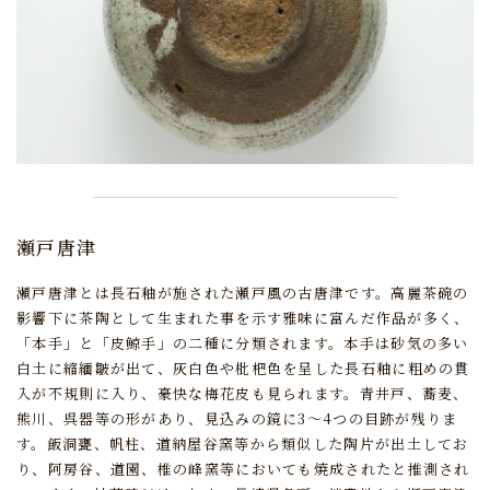
瀬戸唐津
瀬戸唐津とは長石釉が施された瀬戸風の古唐津です。
高麗茶碗の
影響下に茶陶として生まれた事を示す雅味に富んだ作品が多く、
「本手」と「皮鯨手」の二種に分類されます。
本手は砂気の多い
白土に縮緬皺が出て、
灰白色や枇杷色を呈した長石釉に粗めの貫
入が不規則に入り、豪快な梅花皮も見られます。
青井戸、蕎麦、
熊川、呉器等の形があり、見込みの鏡に3～4つの目跡が残りま
す。
飯洞甕、帆柱、道納屋谷窯等から類似した陶片が出土してお
り、
阿房谷、道園、椎の峰窯等においても焼成されたと推測され