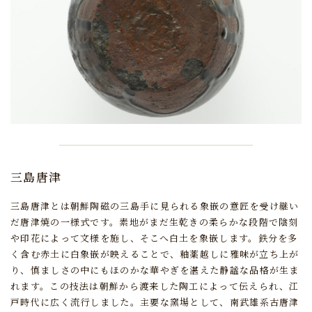
三島唐津
三島唐津とは朝鮮陶磁の三島手に見られる象嵌の意匠を受け継い
だ唐津焼の一様式です。
素地がまだ生乾きの柔らかな段階で陰刻
や印花によって文様を施し、そこへ白土を象嵌します。
鉄分を多
く含む赤土に白象嵌が映えることで、釉薬越しに雅味が立ち上が
り、
慎ましさの中にもほのかな華やぎを湛えた静謐な品格が生ま
れます。
この技法は朝鮮から渡来した陶工によって伝えられ、江
戸時代に広く流行しました。
主要な窯場として、南武雄系古唐津