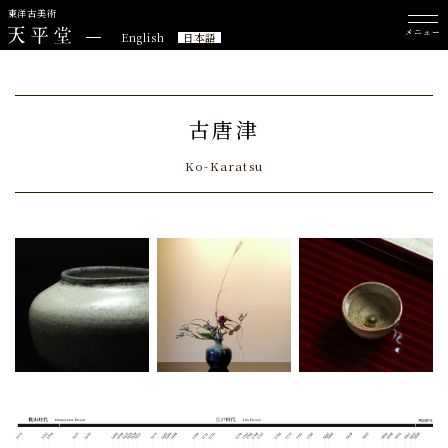
東洋古美術
メニュー
English
日本語
古唐津
Ko-Karatsu