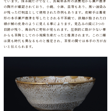
ています。
抹茶碗だけでなく、長崎県各所の消費地から瀬戸唐津
の陶片が確認されており、
小碗、小鉢、皿等もあり、黒い油染み
が残った灯明皿として使用された作例もあります。
皮鯨手は蕎麦
形の本手瀬戸唐津を写したとされる平茶碗で、
鉄釉が施された口
縁が鯨の皮身のように見える事によります。
見込みの鏡に3つの
目跡が残り、高台内に兜布が見られます。
圧倒的に数が少ない事
からも茶陶としての小規模生産だったと推測されます。
この二種
は窯も時代も異なるものと推定され、茶家の間では本手の方が古
いと伝えられます。