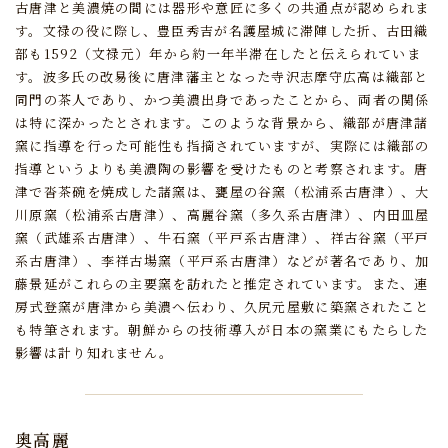
古唐津と美濃焼の間には器形や意匠に多くの共通点が認められま
す。
文禄の役に際し、豊臣秀吉が名護屋城に滞陣した折、
古田織
部も1592（文禄元）年から約一年半滞在したと伝えられていま
す。
波多氏の改易後に唐津藩主となった寺沢志摩守広高は織部と
同門の茶人であり、
かつ美濃出身であったことから、両者の関係
は特に深かったとされます。
このような背景から、織部が唐津諸
窯に指導を行った可能性も指摘されていますが、
実際には織部の
指導というよりも美濃陶の影響を受けたものと考察されます。
唐
津で沓茶碗を焼成した諸窯は、甕屋の谷窯（松浦系古唐津）、大
川原窯（松浦系古唐津）、
高麗谷窯（多久系古唐津）、内田皿屋
窯（武雄系古唐津）、牛石窯（平戸系古唐津）、
祥古谷窯（平戸
系古唐津）、李祥古場窯（平戸系古唐津）などが著名であり、
加
藤景延がこれらの主要窯を訪れたと推定されています。
また、連
房式登窯が唐津から美濃へ伝わり、久尻元屋敷に築窯されたこと
も特筆されます。
朝鮮からの技術導入が日本の窯業にもたらした
影響は計り知れません。
奥高麗