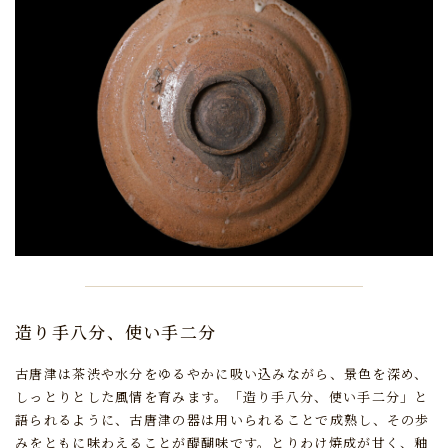
造り手八分、使い手二分
古唐津は茶渋や水分をゆるやかに吸い込みながら、景色を深め、
しっとりとした風情を育みます。
「造り手八分、使い手二分」と
語られるように、
古唐津の器は用いられることで成熟し、その歩
みをともに味わえることが醍醐味です。
とりわけ焼成が甘く、釉