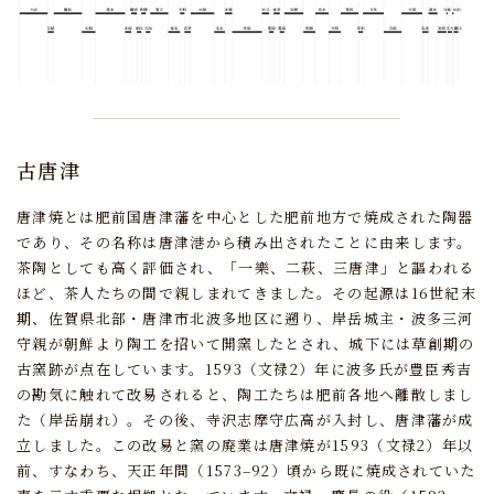
古唐津
唐津焼とは肥前国唐津藩を中心とした肥前地方で焼成された陶器
であり、
その名称は唐津港から積み出されたことに由来します。
茶陶としても高く評価され、「一樂、二萩、三唐津」と謳われる
ほど、茶人たちの間で親しまれてきました。
その起源は16世紀末
期、佐賀県北部・唐津市北波多地区に遡り、
岸岳城主・波多三河
守親が朝鮮より陶工を招いて開窯したとされ、城下には草創期の
古窯跡が点在しています。
1593（文禄2）年に波多氏が豊臣秀吉
の勘気に触れて改易されると、
陶工たちは肥前各地へ離散しまし
た（岸岳崩れ）。
その後、寺沢志摩守広高が入封し、唐津藩が成
立しました。
この改易と窯の廃業は唐津焼が1593（文禄2）年以
前、
すなわち、天正年間（1573–92）頃から既に焼成されていた