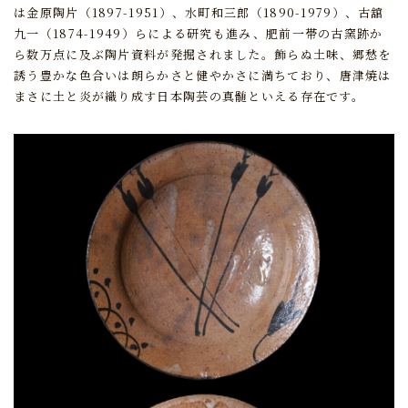
は金原陶片（1897-1951）、水町和三郎（1890-1979）、古舘
九一（1874-1949）らによる研究も進み、
肥前一帯の古窯跡か
ら数万点に及ぶ陶片資料が発掘されました。
飾らぬ土味、郷愁を
誘う豊かな色合いは朗らかさと健やかさに満ちており、
唐津焼は
まさに土と炎が織り成す日本陶芸の真髄といえる存在です。