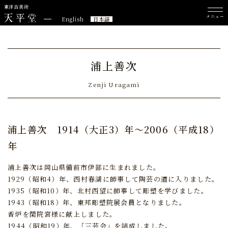
東洋古美術
メニュー
English
日本語
浦上善次
Zenji Uragami
浦上善次
1914（大正3）年～2006（平成18）
年
浦上善次は岡山県備前市伊部に生まれました。
1929（昭和4）年、西村春湖に師事して陶芸の道に入りました。
1935（昭和10）年、北村西望に師事して彫塑を学びました。
1943（昭和18）年、東邦彫塑院展会員となりました。
香炉を閑院宮様に献上しました。
1944（昭和19）年、「三芸会」を結成しました。