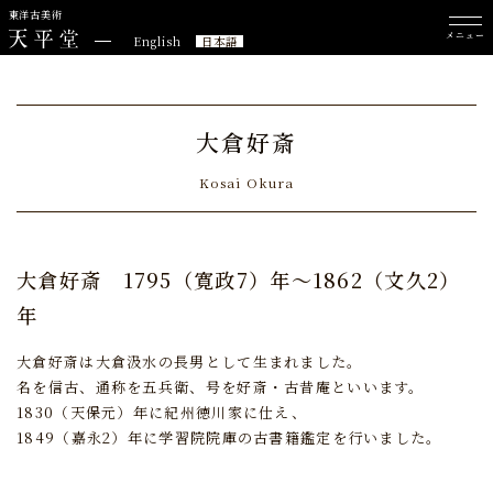
東洋古美術
メニュー
English
日本語
大倉好斎
Kosai Okura
大倉好斎
1795（寛政7）年～1862（文久2）
年
大倉好斎は大倉汲水の長男として生まれました。
名を信古、通称を五兵衛、号を好斎・古昔庵といいます。
1830（天保元）年に紀州徳川家に仕え、
1849（嘉永2）年に学習院院庫の古書籍鑑定を行いました。