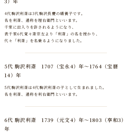
3）年
4代駒沢利斎は3代駒沢長慶の婿養子です。
名を利斎、通称を理右衛門といいます。
千家に出入りを許されるようになり、
表千家6代覚々斎宗左より「利斎」の名を授かり、
代々「利斎」を名乗るようになりました。
5代 駒沢利斎
1707（宝永4）年～1764（宝暦
14）年
5代駒沢利斎は4代駒沢利斎の子として生まれました。
名を利斎、通称を利右衛門といいます。
6代 駒沢利斎
1739（元文4）年～1803（享和3）
年