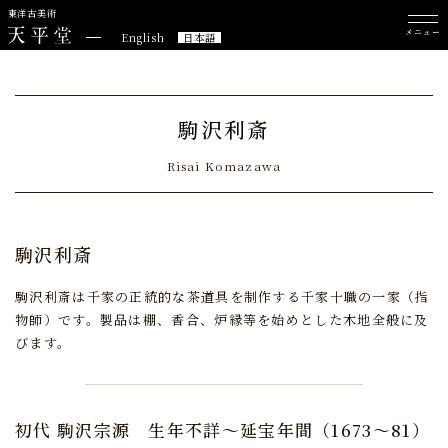
東洋古美術
メニュー
English
日本語
駒沢利斎
Risai Komazawa
駒沢利斎
駒沢利斎は千家の正統的な茶道具を制作する千家十職の一家（指
物師）です。
製品は棚、香合、炉縁等を始めとした木地全般に及
びます。
初代 駒沢宗源
生年不詳～延宝年間（1673～81）