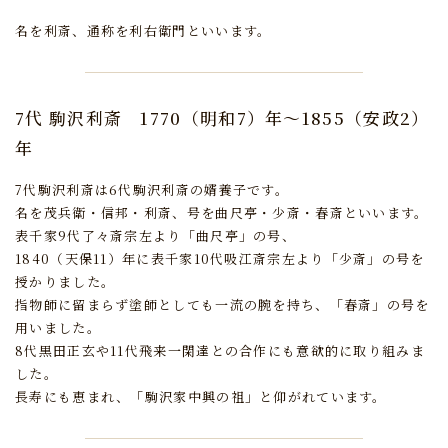
名を利斎、通称を利右衛門といいます。
7代 駒沢利斎
1770（明和7）年～1855（安政2）
年
7代駒沢利斎は6代駒沢利斎の婿養子です。
名を茂兵衛・信邦・利斎、号を曲尺亭・少斎・春斎といいます。
表千家9代了々斎宗左より「曲尺亭」の号、
1840（天保11）年に表千家10代吸江斎宗左より「少斎」の号を
授かりました。
指物師に留まらず塗師としても一流の腕を持ち、「春斎」の号を
用いました。
8代黒田正玄や11代飛来一閑達との合作にも意欲的に取り組みま
した。
長寿にも恵まれ、「駒沢家中興の祖」と仰がれています。