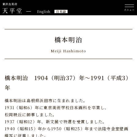
東洋古美術
メニュー
English
日本語
橋本明治
Meiji Hashimoto
橋本明治
1904（明治37）年～1991（平成3）
年
橋本明治は島根県浜田市に生まれました。
1931（昭和6）年に東京美術学校日本画科を卒業し、
松岡映丘に師事しました。
1937（昭和12）年、新文展で特選を受賞しました。
1940（昭和15）年から1950（昭和25）年まで法隆寺金堂壁画
模写に従事しました。