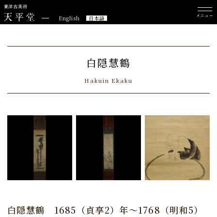
東洋古美術
メニュー
English
日本語
白隠慧鶴
Hakuin Ekaku
白隠慧鶴
1685（貞享2）年～1768（明和5）