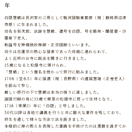
年
白隠慧鶴は長沢家の三男として駿河国駿東郡原（現：静岡県沼津
市原）に生まれました。
幼名を岩次郎、法諱を慧鶴、道号を白隠、号を鵠林・闡提窟・沙
羅樹下老人、
勅諡号を神機独妙禅師・正宗国師といいます。
幼少は日蓮宗の熱心な信者であった母親に連れられて、
よく近所のお寺に説法を聞きに行きました。
15歳になると松蔭寺に預けられ、
「慧鶴」という僧名を授かって修行に励みました。
1708（宝永5）年に信濃（現：長野県）の道鏡慧端（正受老人）
を訪ねて参じ、
厳しい修行の下で慧鶴は本当の悟りに達しました。
諸国行脚の後に33歳で郷里の松蔭寺に戻って住持となり、
1718（享保3）年に「白隠」と号しました。
50代以降は各地で講義を行うと共に膨大な著作を残しており、
終生を通して様々な方法で法を説きました。
本格的に禅の教えを表現した書画を手掛けたのは還暦を過ぎてか