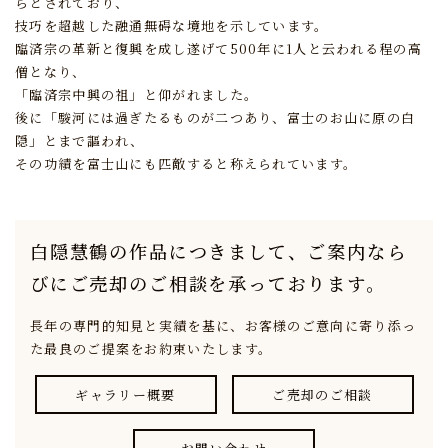
らとされており、
技巧を超越した融通無碍な境地を示しています。
臨済宗の革新と復興を成し遂げて500年に1人と云われる程の高
僧となり、
「臨済宗中興の祖」と仰がれました。
後に「駿河には過ぎたるものが二つあり、富士のお山に原の白
隠」とまで謳われ、
その功績を富士山にも匹敵すると称えられています。
白隠慧鶴の作品につきまして、
ご案内なら
びにご売却のご相談を承っております。
長年の専門的知見と実績を基に、
お客様のご意向に寄り添っ
た最良のご提案をお約束いたします。
ギャラリー概要
ご売却のご相談